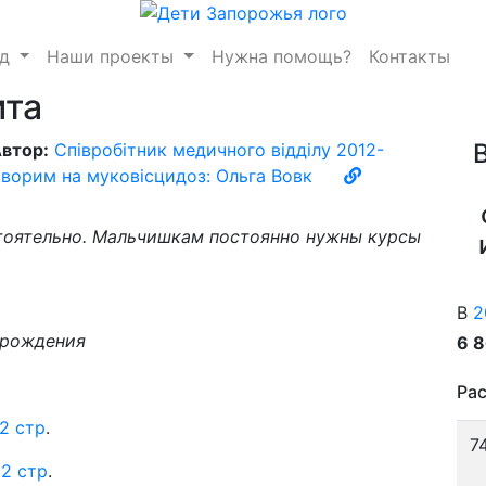
нд
Наши проекты
Нужна помощь?
Контакты
ита
втор:
Співробітник медичного відділу 2012-
ворим на муковісцидоз: Ольга Вовк
тоятельно. Мальчишкам постоянно нужны курсы
В
2
а рождения
6 
Рас
2 стр
.
7
,
2 стр
.