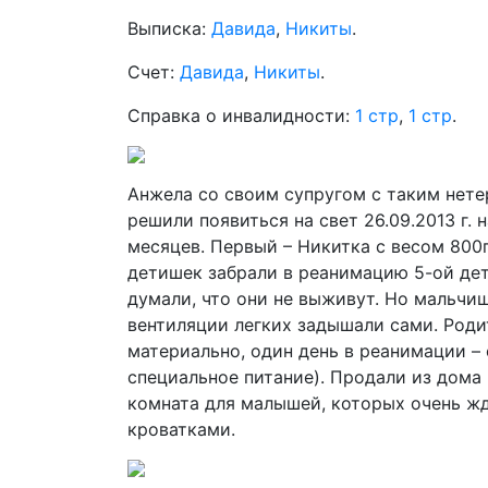
Выписка:
Давида
,
Никиты
.
Счет:
Давида
,
Никиты
.
Справка о инвалидности:
1 стр
,
1 стр
.
Анжела со своим супругом с таким нет
решили появиться на свет 26.09.2013 г. 
месяцев. Первый – Никитка с весом 800г
детишек забрали в реанимацию 5-ой дет
думали, что они не выживут. Но мальчиш
вентиляции легких задышали сами. Роди
материально, один день в реанимации – 
специальное питание). Продали из дома 
комната для малышей, которых очень ж
кроватками.