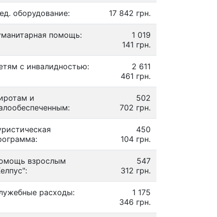
ед. оборудование:
17 842 грн.
уманитарная помощь:
1 019
141 грн.
етям с инвалидностью:
2 611
461 грн.
иротам и
502
алообеспеченным:
702 грн.
уристическая
450
рограмма:
104 грн.
омощь взрослым
547
Хелпус":
312 грн.
лужебные расходы:
1 175
346 грн.