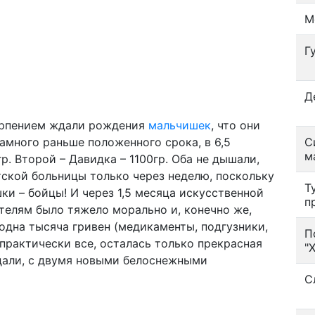
М
Г
Д
ерпением ждали рождения
мальчишек
, что они
намного раньше положенного срока, в 6,5
С
м
р. Второй – Давидка – 1100гр. Оба не дышали,
ской больницы только через неделю, поскольку
Т
ки – бойцы! И через 1,5 месяца искусственной
п
телям было тяжело морально и, конечно же,
одна тысяча гривен (медикаменты, подгузники,
П
практически все, осталась только прекрасная
"
дали, с двумя новыми белоснежными
С