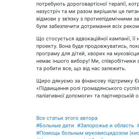
потребують дороговартісної терапії, кот
назустріч та ми разом вирішили це пита
відмови у зв’язку з протиепідемічними з
були забезпечити дотримання всіх рекомен
Що стосується адвокаційної кампанії, її 
проекту. Вона буде продовжуватись, пок
програму для дітей, хворих на муковісцид
немає іншого вибору! Ми, співробітники 
та робити все, що від нас залежить.
Щиро дякуємо за фінансову підтримку 
«Підвищення ролі громадянського суспіль
паліативної допомоги» та партнерській о
Все статьи этого автора
#Больные дети
#Запорожье и область
#Помощь больным муковисцидозом (кис