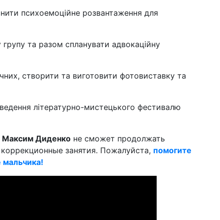
йснити психоемоційне розвантаження для
ну групу та разом спланувати адвокаційну
ічних, створити та виготовити фотовиставку та
роведення літературно-мистецького фестивалю
й
Максим Диденко
не сможет продолжать
коррекционные занятия. Пожалуйста,
помогите
е мальчика!