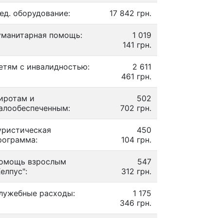
ед. оборудование:
17 842 грн.
уманитарная помощь:
1 019
141 грн.
етям с инвалидностью:
2 611
461 грн.
иротам и
502
алообеспеченным:
702 грн.
уристическая
450
рограмма:
104 грн.
омощь взрослым
547
Хелпус":
312 грн.
лужебные расходы:
1 175
346 грн.