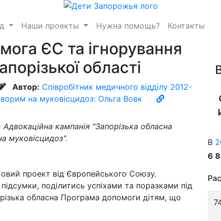
нд
Наши проекты
Нужна помощь?
Контакты
омога ЄС та ігнорування
апорізької області
Автор:
Співробітник медичного відділу 2012-
ворим на муковісцидоз: Ольга Вовк
- Адвокаційна кампанія "Запорізька обласна
а муковісцидоз".
В
2
6 
нтовий проект від Європейського Союзу.
Рас
підсумки, поділитись успіхами та поразками під
порізька обласна Програма допомоги дітям, що
7