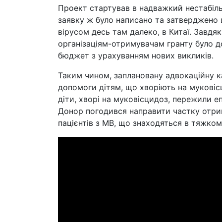
Проект стартував в надважкий нестабільн
заявку ж було написано та затверджено
вірусом десь там далеко, в Китаї. Завд
організаціям-отримувачам гранту було д
бюджет з урахуванням нових викликів.
Таким чином, заплановану адвокаційну 
допомоги дітям, що хворіють на муковіс
діти, хворі на муковісцидоз, пережили е
Донор погодився направити частку отрима
пацієнтів з МВ, що знаходяться в тяжком