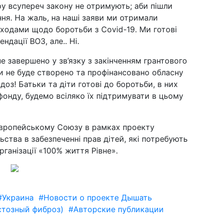
ру всупереч закону не отримують; аби пішли
ння. На жаль, на наші заяви ми отримали
аходами щодо боротьби з Covid-19. Ми готові
дації ВОЗ, але.. Ні.
не завершено у зв’язку з закінченням грантового
и не буде створено та профінансовано обласну
оз! Батьки та діти готові до боротьби, в них
фонду, будемо всіляко їх підтримувати в цьому
Європейському Союзу в рамках проекту
ства в забезпеченні прав дітей, які потребують
рганізації «100% життя Рівне».
#Украина
#Новости о проекте Дышать
тозный фиброз)
#Авторские публикации