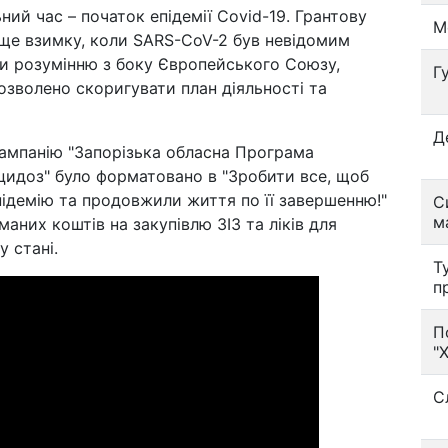
ий час – початок епідемії Covid-19. Грантову
М
 ще взимку, коли SARS-CoV-2 був невідомим
яки розумінню з боку Європейського Союзу,
Г
озволено скоригувати план діяльності та
Д
кампанію "Запорізька обласна Програма
цидоз" було форматовано в "Зробити все, щоб
підемію та продовжили життя по її завершенню!"
С
м
них коштів на закупівлю ЗІЗ та ліків для
у стані.
Т
п
П
"
С