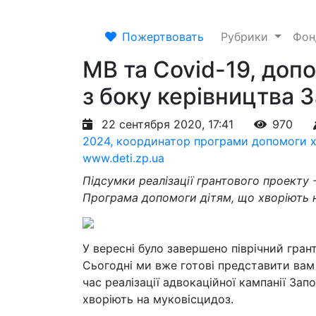
Пожертвовать
Рубрики
Фо
МВ та Covid-19, доп
з боку керівництва З
22 сентября 2020, 17:41
970
2024, координатор програми допомоги х
www.deti.zp.ua
Підсумки реалізації грантового проекту 
Програма допомоги дітям, що хворіють н
У вересні було завершено піврічний гра
Сьогодні ми вже готові представити вам 
час реалізації адвокаційної кампанії За
хворіють на муковісцидоз.