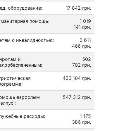
ед. оборудование:
17 842 грн.
уманитарная помощь:
1 019
141 грн.
етям с инвалидностью:
2 611
466 грн.
иротам и
502
алообеспеченным:
702 грн.
уристическая
450 104 грн.
рограмма:
омощь взрослым
547 312 грн.
Хелпус":
лужебные расходы:
1 175
386 грн.