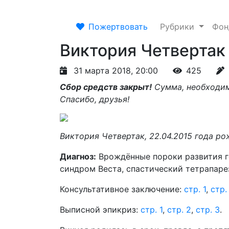
Пожертвовать
Рубрики
Фо
Виктория Четвертак
31 марта 2018, 20:00
425
Сбор средств закрыт!
Сумма, необходим
Спасибо, друзья!
Виктория Четвертак, 22.04.2015 года р
Диагноз:
Врождённые пороки развития го
синдром Веста, спастический тетрапарез
Консультативное заключение:
стр. 1
,
стр.
Выписной эпикриз:
стр. 1
,
стр. 2
,
стр. 3
.