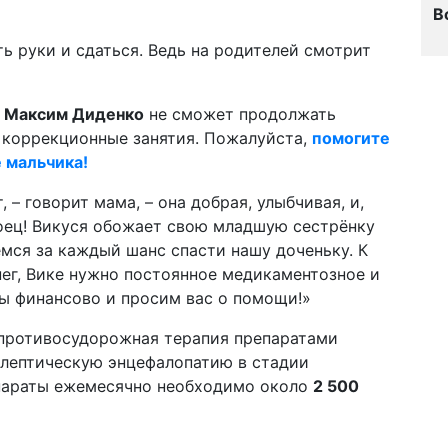
В
ть руки и сдаться. Ведь на родителей смотрит
й
Максим Диденко
не сможет продолжать
коррекционные занятия. Пожалуйста,
помогите
е мальчика!
 – говорит мама, – она добрая, улыбчивая, и,
боец! Викуся обожает свою младшую сестрёнку
емся за каждый шанс спасти нашу доченьку. К
ег, Вике нужно постоянное медикаментозное и
ы финансово и просим вас о помощи!»
противосудорожная терапия препаратами
илептическую энцефалопатию в стадии
епараты ежемесячно необходимо около
2 500