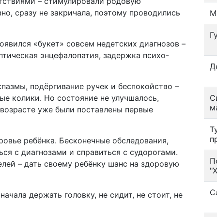
пятствиями – стимулировали родовую
но, сразу не закричала, поэтому проводились
М
Г
оявился «букет» совсем недетских диагнозов –
ептическая энцефалопатия, задержка психо-
Д
спазмы, подёргивание ручек и беспокойство –
ые колики. Но состояние не улучшалось,
С
м
м возрасте уже были поставлены первые
Т
п
ровье ребёнка. Бесконечные обследования,
ся с диагнозами и справиться с судорогами.
П
елей – дать своему ребёнку шанс на здоровую
"
С
начала держать головку, не сидит, не стоит, не