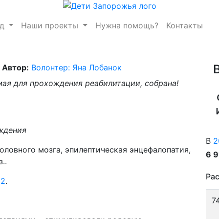
нд
Наши проекты
Нужна помощь?
Контакты
Автор:
Волонтер: Яна Лобанок
ая для прохождения реабилитации, собрана!
ождения
В
2
ловного мозга, эпилептическая энцефалопатия,
6 
..
Рас
 2
.
7