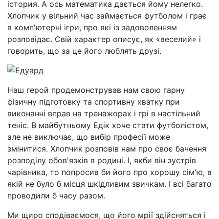
істория. А ось математика дається йому нелегко.
Хлопчик у вільний час займається футболом і грає
в комп'ютерні ігри, про які із задоволенням
розповідає. Свій характер описує, як «веселий» і
говорить, що за це його люблять друзі.
Наш герой продемонстрував нам свою гарну
фізичну підготовку та спортивну хватку при
виконанні вправ на тренажорах і грі в настільний
теніс. В майбутньому Едік хоче стати футболістом,
але не виключає, що вибір професії може
змінитися. Хлопчик розповів нам про своє бачення
розподілу обов'язків в родині. І, якби він зустрів
чарівника, то попросив би його про хорошу сім'ю, в
якій не було б місця шкідливим звичкам. І всі багато
проводили б часу разом.
Ми щиро сподіваємося, що його мрії здійсняться і