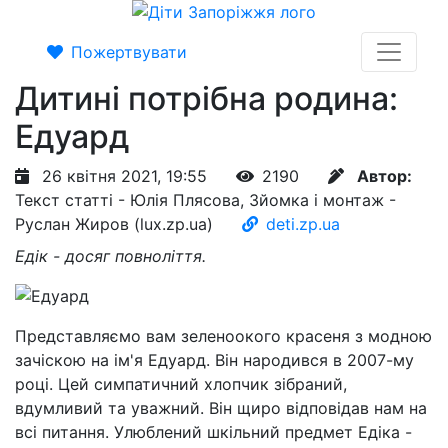
Пожертвувати
Дитині потрібна родина:
Едуард
26 квітня 2021, 19:55
2190
Автор:
Текст статті - Юлія Плясова, Зйомка і монтаж -
Руслан Жиров (lux.zp.ua)
deti.zp.ua
Едік - досяг повноліття.
Представляємо вам зеленоокого красеня з модною
зачіскою на ім'я Едуард. Він народився в 2007-му
році. Цей симпатичний хлопчик зібраний,
вдумливий та уважний. Він щиро відповідав нам на
всі питання. Улюблений шкільний предмет Едіка -