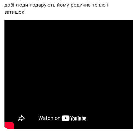
добі люди подарують йому родинне тепло і
затишок!