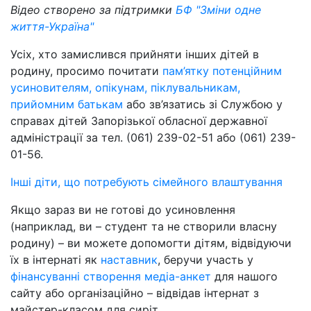
Відео створено за підтримки
БФ "Зміни одне
життя-Україна"
Усіх, хто замислився прийняти інших дітей в
родину, просимо почитати
пам’ятку потенційним
усиновителям, опікунам, піклувальникам,
прийомним батькам
або зв’язатись зі Службою у
справах дітей Запорізької обласної державної
адміністрації за тел. (061) 239-02-51 або (061) 239-
01-56.
Інші діти, що потребують сімейного влаштування
Якщо зараз ви не готові до усиновлення
(наприклад, ви – студент та не створили власну
родину) – ви можете допомогти дітям, відвідуючи
їх в інтернаті як
наставник
, беручи участь у
фінансуванні створення медіа-анкет
для нашого
сайту або організаційно – відвідав інтернат з
майстер-класом для сиріт.