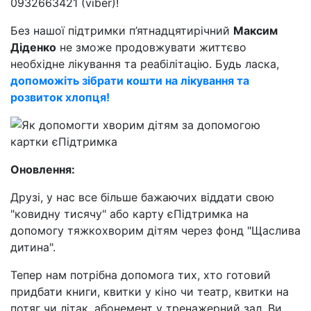
0932663421 (viber)!
Без нашої підтримки п’ятнадцятирічний
Максим
Діденко
не зможе продовжувати життєво
необхідне лікування та реабілітацію. Будь ласка,
допоможіть зібрати кошти на лікування та
розвиток хлопця!
Оновлення:
Друзі, у нас все більше бажаючих віддати свою
"ковидну тисячу" або карту єПідтримка на
допомогу тяжкохворим дітям через фонд "Щаслива
дитина".
Тепер нам потрібна допомога тих, хто готовий
придбати книги, квитки у кіно чи театр, квитки на
потяг чи літак, абонемент у тренажерний зал. Ви