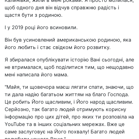
Калинівки, жили в мені роками. Я просто молилася,
щоб одного дня він відчув справжню радість і
щастя бути з родиною.
І у 2019 році його всиновили.
Він був усиновлений американською родиною, яка
його любить і стає свідком його розвитку.
Я збиралася опублікувати історію Вані сьогодні, але
не втрималася, щоб поділитися тим, що нещодавно
мені написала його мама.
"Майя, ти щовечора маєш лягати спати, знаючи, що
ти дала надію багатьом життям на благо Господа.
Це робить Його щасливим, і Його народ щасливим.
Серйозно, так багато людей отримують корисну
інформацію про цих дітей, про яких ти розповіла на
YouTube та в інших соціальних мережах. Вже це
саме заслуговує на Його похвалу! Багато людей