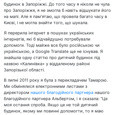
будинок в Запоріжжі. До того часу я ніколи не чула
про Запоріжжя, я не змогла б навіть відшукати його
на мапі. Але я пам'ятаю, що провела багато часу в
Києві, і не могла знайти того, що шукала.
Я перерила інтернет в пошуках українських
інтернатів, які б відчайдушно потребували
допомоги. Тоді майже все було російською чи
українською, а Google Translate ще не існував. Я
знайшла одну статтю про дитячий будинок під
назвою «Калинівка» у віддаленому районі
Запорізької області.
В липні 2011 року я була з перекладачем Тамарою.
Ми обмінялися електронними листами з
директором
нашого благодійного партнера
нашого
благодійного партнера Альбертом, і я сказала: "Це
моя остання спроба. Якщо це не той дитячий
будинок, якому ми повинні допомогти, то я маю