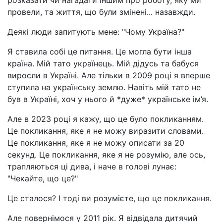
розказати чи нагадати іншим про роботу, яку ми
провели, та життя, що були змінені... назавжди.
Деякі люди запитують мене: "Чому Україна?"
Я ставила собі це питання. Це могла бути інша
країна. Мій тато українець. Мій дідусь та бабуся
виросли в Україні. Але тільки в 2009 році я вперше
ступила на українську землю. Навіть мій тато не
був в Україні, хоч у нього й *дуже* українське ім’я.
Але в 2023 році я кажу, що це було покликанням.
Це покликання, яке я не можу виразити словами.
Це покликання, яке я не можу описати за 20
секунд. Це покликання, яке я не розумію, але ось,
трапляються ці дива, і наче в голові лунає:
"Чекайте, що це?"
Це сталося? І тоді ви розумієте, що це покликання.
Але повернімося у 2011 рік. Я відвідала дитячий