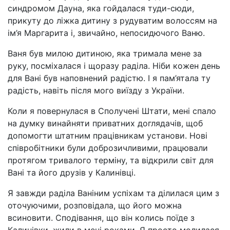
синдромом Дауна, яка гойдалася туди-сюди,
прикуту до ліжка дитину з рудуватим волоссям на
ім’я Маргарита і, звичайно, непосидючого Ваню.
Ваня був милою дитиною, яка тримала мене за
руку, посміхалася і щоразу раділа. Ніби кожен день
для Вані був наповнений радістю. І я пам’ятала ту
радість, навіть після мого виїзду з України.
Коли я повернулася в Сполучені Штати, мені спало
на думку винайняти приватних доглядачів, щоб
допомогти штатним працівникам установи. Нові
співробітники були доброзичливими, працювали
протягом тривалого терміну, та відкрили світ для
Вані та його друзів у Калинівці.
Я завжди раділа Ваніним успіхам та ділилася цим з
оточуючими, розповідала, що його можна
всиновити. Сподівання, що він колись поїде з