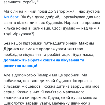
залишити Україну."
Ми сіли на нічний поїзд до Запоріжжя, і нас зустрів
Альберт
. Він був дуже добрий, і організував для нас
візит в кілька дитячих будинків. Нарешті, я провела
кілька ночей в Калинівціі. (Досі думаю — над чим я
тоді міркувала?)
Без нашої підтримки п’ятнадцятирічний
Максим
Діденко
не зможе продовжувати життєво
необхідне лікування та реабілітацію. Будь ласка,
допоможіть зібрати кошти на лікування та
розвиток хлопця!
Але з допомогою Тамари ми це зробили. Ми
побачили, що таке дитячий будинок-інтернат в
сільській місцевості. Кожна дитина зворушила моє
серце. Кожна з них. Я пам’ятаю маленького
хлопчика з синдромом Дауна, який кусав мене за
щиколотку заради уваги, маленьку дівчинку з