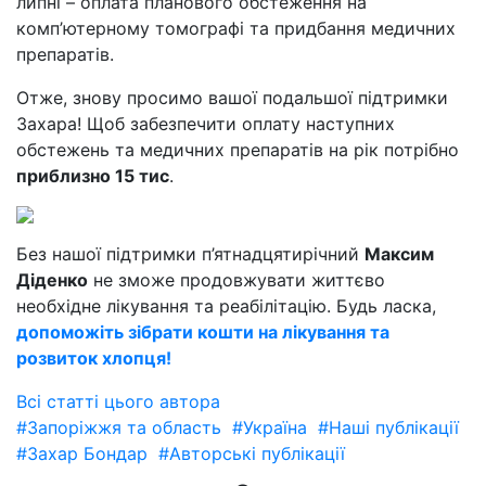
липні – оплата планового обстеження на
комп’ютерному томографі та придбання медичних
препаратів.
Отже, знову просимо вашої подальшої підтримки
Захара! Щоб забезпечити оплату наступних
обстежень та медичних препаратів на рік потрібно
приблизно 15 тис
.
Без нашої підтримки п’ятнадцятирічний
Максим
Діденко
не зможе продовжувати життєво
необхідне лікування та реабілітацію. Будь ласка,
допоможіть зібрати кошти на лікування та
розвиток хлопця!
Всі статті цього автора
#Запоріжжя та область
#Україна
#Наші публікації
#Захар Бондар
#Авторські публікації