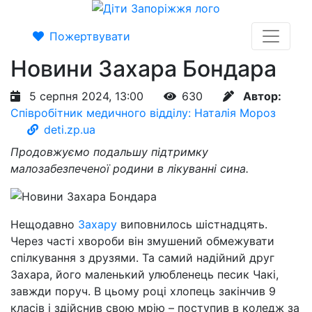
Пожертвувати
Новини Захара Бондара
5 серпня 2024, 13:00
630
Автор:
Співробітник медичного відділу: Наталія Мороз
deti.zp.ua
Продовжуємо подальшу підтримку
малозабезпеченої родини в лікуванні сина.
Нещодавно
Захару
виповнилось шістнадцять.
Через часті хвороби він змушений обмежувати
спілкування з друзями. Та самий надійний друг
Захара, його маленький улюбленець песик Чакі,
завжди поруч. В цьому році хлопець закінчив 9
класів і здійснив свою мрію – поступив в коледж за