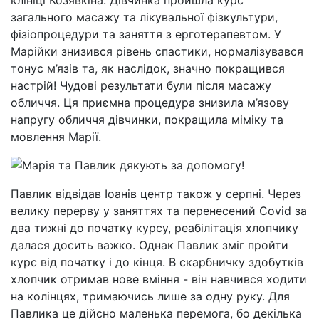
клініці Козявкіна. Дівчинка пройшла курс
загального масажу та лікувальної фізкультури,
фізіопроцедури та заняття з ерготерапевтом. У
Марійки знизився рівень спастики, нормалізувався
тонус м’язів та, як наслідок, значно покращився
настрій! Чудові результати були після масажу
обличчя. Ця приємна процедура знизила м’язову
напругу обличчя дівчинки, покращила міміку та
мовлення Марії.
Павлик відвідав Іоанів центр також у серпні. Через
велику перерву у заняттях та перенесений Covid за
два тижні до початку курсу, реабілітація хлопчику
далася досить важко. Однак Павлик зміг пройти
курс від початку і до кінця. В скарбничку здобутків
хлопчик отримав нове вміння - він навчився ходити
на колінцях, тримаючись лише за одну руку. Для
Павлика це дійсно маленька перемога, бо декілька