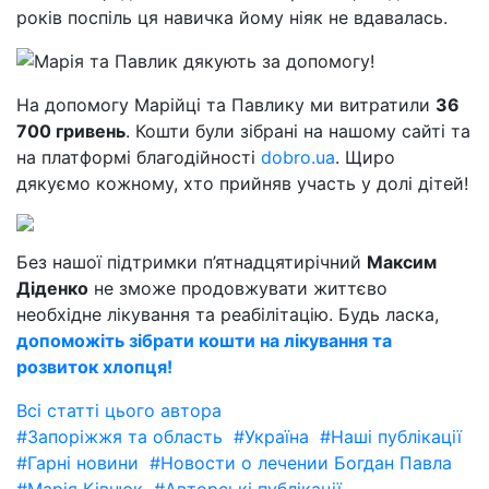
років поспіль ця навичка йому ніяк не вдавалась.
На допомогу Марійці та Павлику ми витратили
36
700 гривень
. Кошти були зібрані на нашому сайті та
на платформі благодійності
dobro.ua
. Щиро
дякуємо кожному, хто прийняв участь у долі дітей!
Без нашої підтримки п’ятнадцятирічний
Максим
Діденко
не зможе продовжувати життєво
необхідне лікування та реабілітацію. Будь ласка,
допоможіть зібрати кошти на лікування та
розвиток хлопця!
Всі статті цього автора
#Запоріжжя та область
#Україна
#Наші публікації
#Гарні новини
#Новости о лечении Богдан Павла