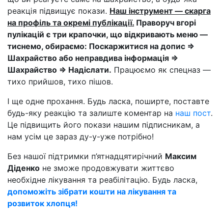
реакція підвищує покази.
Наш інструмент — скарга
на профіль та окремі публікації.
Праворуч вгорі
пулікацій є три крапочки, що відкривають меню —
тиснемо, обираємо: Поскаржитися на допис =>
Шахрайство або неправдива інформація =>
Шахрайство => Надіслати.
Працюємо як спецназ —
тихо прийшов, тихо пішов.
І ще одне прохання. Будь ласка, поширте, поставте
будь-яку реакцію та залиште коментар на
наш пост
.
Це підвищить його покази нашим підписникам, а
нам усім це зараз ду-у-уже потрібно!
Без нашої підтримки п’ятнадцятирічний
Максим
Діденко
не зможе продовжувати життєво
необхідне лікування та реабілітацію. Будь ласка,
допоможіть зібрати кошти на лікування та
розвиток хлопця!