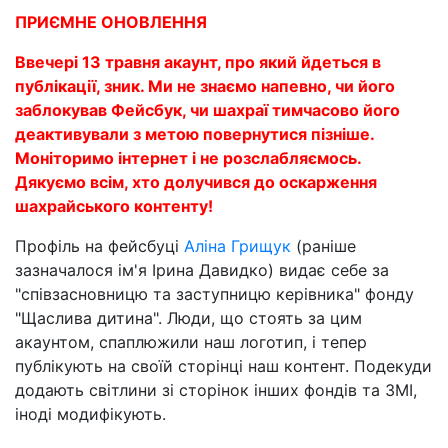
ПРИЄМНЕ ОНОВЛЕННЯ
Ввечері 13 травня акаунт, про який йдеться в
публікації, зник. Ми не знаємо напевно, чи його
заблокував Фейсбук, чи шахраї тимчасово його
деактивували з метою повернутися пізніше.
Моніторимо інтернет і не розслабляємось.
Дякуємо всім, хто долучився до оскарження
шахрайського контенту!
Профіль на фейсбуці
Аліна Грищук
(раніше
зазначалося ім'я Ірина Давидко) видає себе за
"співзасновницю та заступницю керівника" фонду
"Щаслива дитина". Люди, що стоять за цим
акаунтом, спаплюжили наш логотип, і тепер
публікують на своїй сторінці наш контент. Подекуди
додають світлини зі сторінок інших фондів та ЗМІ,
іноді модифікують.