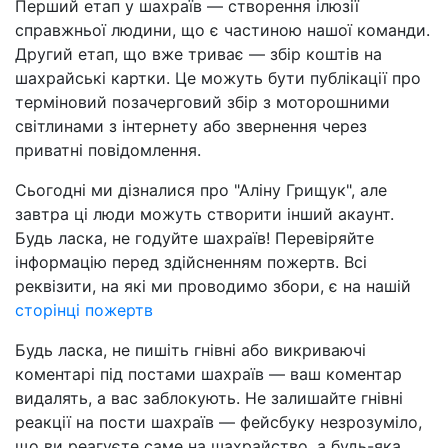
Перший етап у шахраїв — створення ілюзії
справжньої людини, що є частиною нашої команди.
Другий етап, що вже триває — збір коштів на
шахрайські картки. Це можуть бути публікації про
терміновий позачерговий збір з моторошними
світлинами з інтернету або звернення через
приватні повідомлення.
Сьогодні ми дізналися про "Аліну Грищук", але
завтра ці люди можуть створити інший акаунт.
Будь ласка, не годуйте шахраїв! Перевіряйте
інформацію перед здійсненням пожертв. Всі
реквізити, на які ми проводимо збори, є на нашій
сторінці пожертв
Будь ласка, не пишіть гнівні або викриваючі
коментарі під постами шахраїв — ваш коментар
видалять, а вас заблокують. Не залишайте гнівні
реакції на пости шахраїв — фейсбуку незрозуміло,
що ви реагуєте саме на шахрайство, а будь-яка