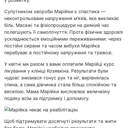
у розвитку.
Супутником хвороби Марійки є спастика —
неконтрольоване напруження м’язів, яке викликає
біль. Масажі та фізіопроцедури на деякий час
полегшують її самопочуття. Проте фізичне здоров’я
ускладнюється емоційними переживаннями: через
постійні сирени та часом вибухи Марійка
перебуває в постійному напруженні та тривозі.
У квітні ми разом з вами оплатили Марійці курс
лікування у клініці Козявкіна. Результати були
чудові: знизився тонус рук та ніг, вирівнялась
спина, а сама дівчинка стала більш спокійною та
веселою. Мама Марійки висловлює величезну
подяку всім за підтримку і допомогу.
Щоб підтримувати досягнуті результати та жити