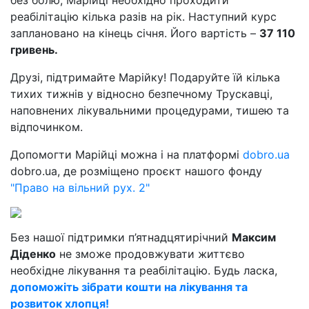
без болю, Марійці необхідно проходити
реабілітацію кілька разів на рік. Наступний курс
заплановано на кінець січня. Його вартість –
37 110
гривень.
Друзі, підтримайте Марійку! Подаруйте їй кілька
тихих тижнів у відносно безпечному Трускавці,
наповнених лікувальними процедурами, тишею та
відпочинком.
Допомогти Марійці можна і на платформі
dobro.ua
dobro.ua, де розміщено проєкт нашого фонду
"Право на вільний рух. 2"
Без нашої підтримки п’ятнадцятирічний
Максим
Діденко
не зможе продовжувати життєво
необхідне лікування та реабілітацію. Будь ласка,
допоможіть зібрати кошти на лікування та
розвиток хлопця!