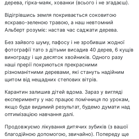
дерева, гірка-маяк, хованки (всього і не згадаєш).
Відігрівшись земля покривається соковитою
яскраво-зеленою травою, а наш невтомний
Альберт розуміє: настав час саджати дерева.
Без зайвого шуму, пафосу і не зробивши жодної
фотографії тато з дітьми висадив 40 дерев, 6 кущів
винограду і ще десяток хвойників. Одного разу
наші прерії покриються прекрасними
різноманітними деревами, які стануть надійним
щитом від нещадних степових вітрів.
Карантин залишив дітей вдома. Зараз у вигляді
експерименту у нас працює помічниця по урокам,
якщо буде видимий результат, будемо думати над
оптимізацією навчання далі.
Продовжуємо лікування дитячих зубиків (з вашої
благодійною допомогою, звичайно). Попереду ще