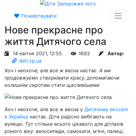
Пожертвувати
Нове прекрасне про
життя Дитячого села
14 квітня 2021, 12:55
1693
Автор:
deti.zp.ua
Хоч і неохоче, але все ж весна настає. А ми
продовжуємо створювати красу, допомагаючи
колишнім сиротам стати щасливішими
Хоч і неохоче, але все ж весна у
Дитячому екоселі
в Українці
настає. Діти радісно вибігають на
вулицю. Тут стільки всього цікавого для дітлахів
різного віку: велосипеди, самокати, м'ячі, палиці,