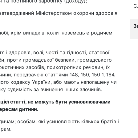
 та постійного заробітку (доходу);
С
затверджений Міністерством охорони здоров'я
З
любі, крім випадків, коли іноземець є родичем
 і здоров'я, волі, честі та гідності, статевої
би, проти громадської безпеки, громадського
аркотичних засобів, психотропних речовин, їх
ини, передбачені статтями 148, 150, 150 1, 164,
льного кодексу України, або мають непогашену чи
у судимість за вчинення інших злочинів.
й цієї статті, не можуть бути усиновлювачами
тересам дитини.
ичам; особам, які усиновлюють кількох братів і
арам.