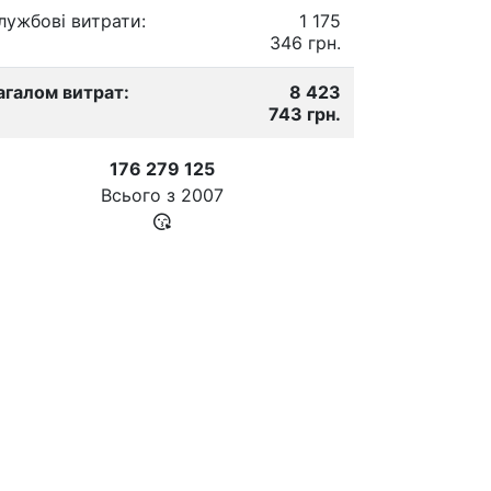
лужбові витрати:
1 175
346 грн.
агалом витрат:
8 423
743 грн.
176 279 125
Всього з
2007