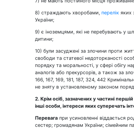
7) не мають постійного місця проживання
8) страждають хворобами,
перелік
яких 
України;
9) є іноземцями, які не перебувають у ш
дитини;
10) були засуджені за злочини проти життя
свободи та статевої недоторканості осо
порядку та моральності, у сфері обігу н
аналогів або прекурсорів, а також за злоч
166, 167, 169, 181, 187, 324, 442 Криміна
не зняту в установленому законом порядк
2. Крім осіб, зазначених у частині перші
інші особи, інтереси яких суперечать ін
Перевага
при усиновленні віддається род
сестер; громадянам України; сімейним п