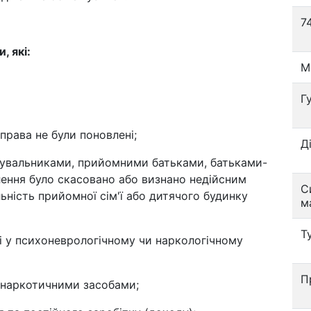
7
, які:
М
Г
 права не були поновлені;
Д
клувальниками, прийомними батьками, батьками-
лення було скасовано або визнано недійсним
С
льність прийомної сім'ї або дитячого будинку
м
Т
ні у психоневрологічному чи наркологічному
П
 наркотичними засобами;