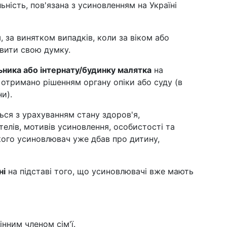
ність, пов'язана з усиновленням на Україні
и
, за винятком випадків, коли за віком або
овити свою думку.
ьника або інтернату/будинку малятка
на
 отримано рішенням органу опіки або суду (в
и).
ся з урахуванням стану здоров'я,
телів, мотивів усиновлення, особистості та
якого усиновлювач уже дбав про дитину,
ні
на підставі того, що усиновлювачі вже мають
інним членом сім'ї.