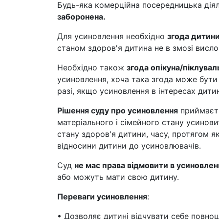
Будь-яка комерційна посередницька діяль
заборонена.
Для усиновлення необхідно
згода дитин
станом здоров'я дитина не в змозі висл
Необхідно також
згода опікуна/піклувал
усиновлення, хоча така згода може бути
разі, якщо усиновлення в інтересах дитин
Рішення суду про усиновлення
приймаєть
матеріального і сімейного стану усинови
стану здоров'я дитини, часу, протягом 
відносини дитини до усиновлювачів.
Суд
не має права відмовити в усиновлен
або можуть мати свою дитину.
Переваги усиновлення
:
• Дозволяє дитині відчувати себе повноц