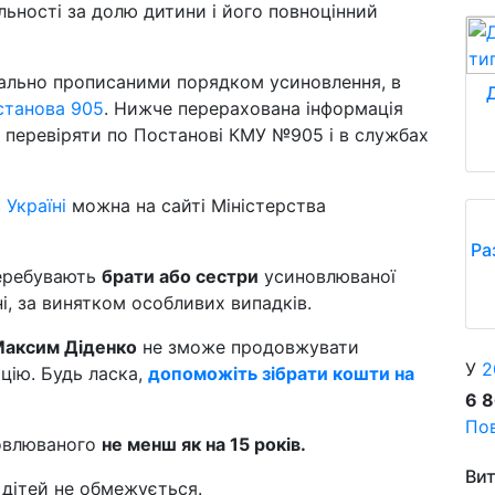
альності за долю дитини і його повноцінний
ально прописаними порядком усиновлення, в
станова 905
. Нижче перерахована інформація
но перевіряти по Постанові КМУ №905 і в службах
Україні
можна на сайті Міністерства
Ра
перебувають
брати або сестри
усиновлюваної
і, за винятком особливих випадків.
аксим Діденко
не зможе продовжувати
У
2
ацію. Будь ласка,
допоможіть зібрати кошти на
6 
Пов
новлюваного
не менш як на 15 років.
Вит
 дітей не обмежується.