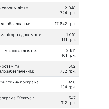
4 хворим дітям
2 048
724 грн.
ед. обладнання:
17 842 грн.
уманітарна допомога:
1 019
141 грн.
ітям з інвалідністю:
2 611
461 грн.
иротам та
502
алозабезпеченим:
702 грн.
уристична програма:
450
104 грн.
рограма "Хелпус":
547
312 грн.