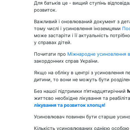
Для батьків це - вищий ступінь відповід
розвиток.
Важливий і оновлюваний документ з дет
тому числі і усиновлення іноземцями
По
може застаріти і її актуальність потріб
у справах дітей.
Почитати про
Міжнародне усиновлення в 
закордонних справ України.
Якщо на обліку в центрі з усиновлення 
дитини, то вони не можуть бути розділен
Без нашої підтримки п’ятнадцятирічний
М
життєво необхідне лікування та реабіліт
лікування та розвиток хлопця!
Усиновлювач повинен бути старше уси
Кількість усиновлюваних однією особою