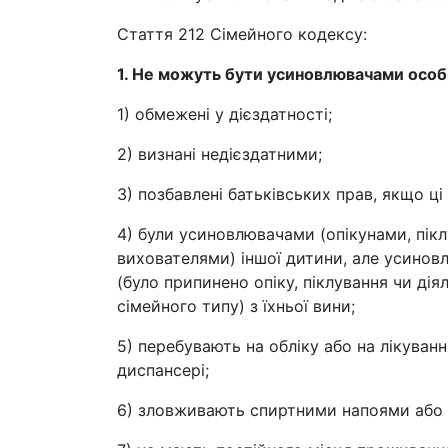
Стаття 212 Сімейного кодексу:
1. Не можуть бути усиновлювачами особи
1) обмежені у дієздатності;
2) визнані недієздатними;
3) позбавлені батьківських прав, якщо ці
4) були усиновлювачами (опікунами, пі
вихователями) іншої дитини, але усинов
(було припинено опіку, піклування чи дія
сімейного типу) з їхньої вини;
5) перебувають на обліку або на лікуван
диспансері;
6) зловживають спиртними напоями або