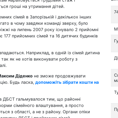
кам нараховується трудовий стаж і
ься гроші на утримання дітей.
7
них сімей в Запорізькій і декількох інших
агато в чому завдяки команді зверху, було
М
ріжжі на липень 2007 року існувало 2 прийомні
нує 177 прийомних сімей та 16 дитячих будинків
Г
зпадаються. Наприклад, в одній із сімей дитина
Д
 так як не хотів виконувати роботу з
алі.
С
аксим Діденко
не зможе продовжувати
м
ацію. Будь ласка,
допоможіть зібрати кошти на
Т
а ДБСТ гальмувалося тим, що районні
і форми сімейного влаштування, а просто
П
ться з області, а не з району. Органи опіки