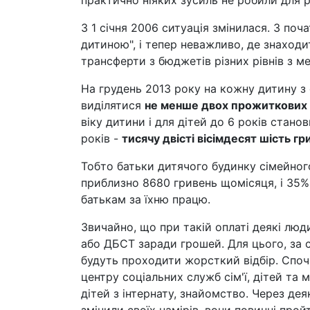
практично ніяких зусиль не робили для 
З 1 січня 2006 ситуація змінилася. З по
дитиною", і тепер неважливо, де знаходи
трансферти з бюджетів різних рівнів з м
На грудень 2013 року на кожну дитину з
виділятися
не менше двох прожиткових 
віку дитини і для дітей до 6 років стано
років -
тисячу двісті вісімдесят шість гр
Тобто батьки дитячого будинку сімейно
приблизно 8680 гривень щомісяця, і 35%
батькам за їхню працю.
Звичайно, що при такій оплаті деякі лю
або ДБСТ заради грошей. Для цього, за 
будуть проходити жорсткий відбір. Споча
центру соціальних служб сім'ї, дітей та 
дітей з інтернату, знайомство. Через дея