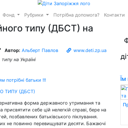
Фонд
Рубрики
Потрібна допомога?
Контакти
йного типу (ДБСТ) на
Автор:
Альберт Павлов
www.deti.zp.ua
ді
 типу на Україні
Їм
 потрібні батьки !!!
О ТИПУ (ДБСТ)
тернативна форма державного утримання та
Пр
ла присвятити себе цій нелегкій справі, бере на
тей, позбавлених батьківського піклування.
дних не повинно перевищувати десяти. Бажаючі