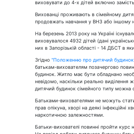
виховувати до 4-х дітей включно заміс
Вихованці проживають в сімейному дитяч
продовжать навчання у ВНЗ або іншому н
На березень 2013 року на Україні існувал
виховувалося 4932 дітей (дані українсько
них в Запорізькій області - 14 ДБСТ в як
Згідно
"Положенню про дитячий будинок 
батькам-вихователям позачергово повин
будинок. Житло має бути обладнано необх
невідомо, наскільки реально виділення 
дитячий будинок сімейного типу можна с
Батьками-вихователями не можуть стати 
прав опікуна, хворі на деякі інфекційні 
наркотичною залежностями.
Батьки-вихователі повинні пройти курс 