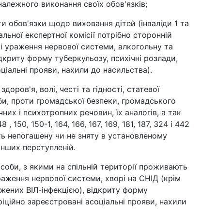
алежного виконання своїх обов'язків;
 обов'язки щодо виховання дітей (інваліди 1 та
льної експертної комісії потрібно сторонній
чні ураження нервової системи, алкогольну та
ідкриту форму туберкульозу, психічні розлади,
ціальні прояви, нахили до насильства).
доров'я, волі, честі та гідності, статевої
би, проти громадської безпеки, громадського
чних і психотропних речовин, їх аналогів, а так
150, 150-1, 164, 166, 167, 169, 181, 187, 324 і 442
ь непогашену чи не зняту в установленому
інших перступленій.
оби, з якими на спільній території проживають
 ураження нервової системи, хворі на СНІД (крім
ажених ВІЛ-інфекцією), відкриту форму
фіційно зареєстровані асоціальні прояви, нахили