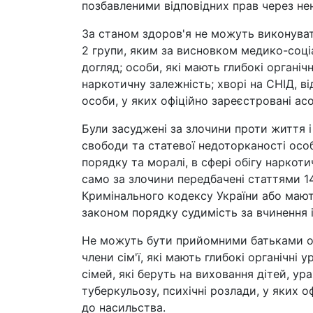
позбавленими відповідних прав через нен
За станом здоров'я не можуть виконувати
2 групи, яким за висновком медико-соціа
догляд; особи, які мають глибокі органі
наркотичну залежність; хворі на СНІД, в
особи, у яких офіційно зареєстровані асо
Були засуджені за злочини проти життя і з
свободи та статевої недоторканості осо
порядку та моралі, в сфері обігу наркоти
само за злочини передбачені статтями 148 , 
Кримінального кодексу України або мают
законом порядку судимість за вчинення 
Не можуть бути прийомними батьками ос
члени сім'ї, які мають глибокі органічні
сімей, які беруть на виховання дітей, ур
туберкульозу, психічні розлади, у яких о
до насильства.