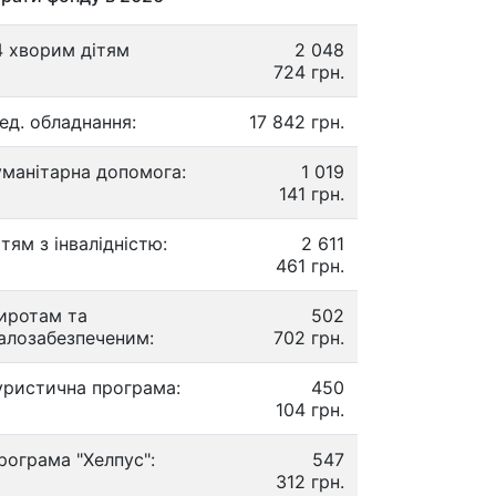
4 хворим дітям
2 048
724 грн.
ед. обладнання:
17 842 грн.
уманітарна допомога:
1 019
141 грн.
ітям з інвалідністю:
2 611
461 грн.
иротам та
502
алозабезпеченим:
702 грн.
уристична програма:
450
104 грн.
рограма "Хелпус":
547
312 грн.