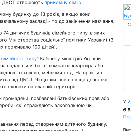
ть ДБСТ створюють
прийомну сім'ю
.
ому будинку до 18 років, а якщо вони
авчальному закладі - то до закінчення навчання.
С
о 74 дитячих будинків сімейного типу, в яких
го Міністерства соціальної політики України) (З
их проживало 100 дітей).
сімейного типу"
Кабінету міністрів України
на надаватися багатокімнатна квартира або
ідною технікою, меблями і т.д. На практиці
житла під ДБСТ. Якщо житлова площа дозволяє
творювати на власній території.
громадяни, позбавлені батьківських прав або
У
2
хвороби, які страждають алкогольною чи
6 
Пов
навчання перед створенням дитячого будинку.
Вит