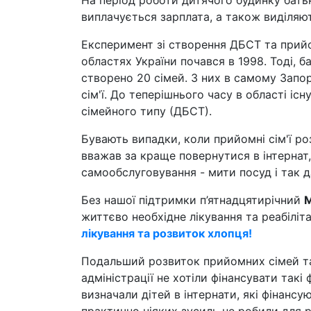
На період роботи дитячого будинку бать
виплачується зарплата, а також виділяют
Експеримент зі створення ДБСТ та прийом
областях України почався в 1998. Тоді, б
створено 20 сімей. З них в самому Запо
сім'ї. До теперішнього часу в області іс
сімейного типу (ДБСТ).
Бувають випадки, коли прийомні сім'ї ро
вважав за краще повернутися в інтернат,
самообслуговування - мити посуд і так д
Без нашої підтримки п’ятнадцятирічний
М
життєво необхідне лікування та реабіліт
лікування та розвиток хлопця!
Подальший розвиток прийомних сімей т
адміністрації не хотіли фінансувати так
визначали дітей в інтернати, які фінансую