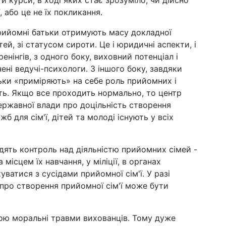
ти курси, в ході яких стає зрозуміло, чи дійсно
, або це не їх покликання.
прийомні батьки отримують масу докладної
ей, зі статусом сироти. Це і юридичні аспекти, і
тренінгів, з одного боку, виховний потенціал і
ні ведучі-психологи. З іншого боку, завдяки
ьки «приміряють» на себе роль прийомних і
ть. Якщо все проходить нормально, то центр
ержавної влади про доцільність створення
б для сім'ї, дітей та молоді існують у всіх
дять контроль над діяльністю прийомних сімей -
місцем їх навчання, у міліції, в органах
ватися з сусідами прийомної сім'ї. У разі
 про створення прийомної сім'ї може бути
ою моральні травми вихованців. Тому дуже