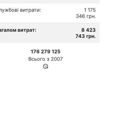
лужбові витрати:
1 175
346 грн.
агалом витрат:
8 423
743 грн.
176 279 125
Всього з
2007