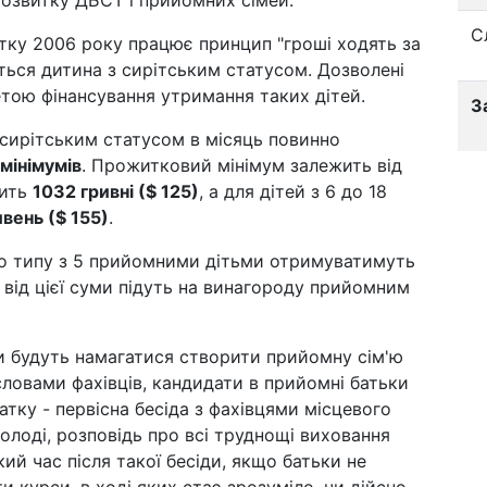
розвитку ДБСТ і прийомних сімей.
С
чатку 2006 року працює принцип "гроші ходять за
ться дитина з сирітським статусом. Дозволені
етою фінансування утримання таких дітей.
З
 сирітським статусом в місяць повинно
мінімумів
. Прожитковий мінімум залежить від
вить
1032 гривні ($ 125)
, а для дітей з 6 до 18
ивень ($ 155)
.
го типу з 5 прийомними дітьми отримуватимуть
 від цієї суми підуть на винагороду прийомним
ди будуть намагатися створити прийомну сім'ю
словами фахівців, кандидати в прийомні батьки
тку - первісна бесіда з фахівцями місцевого
молоді, розповідь про всі труднощі виховання
кий час після такої бесіди, якщо батьки не