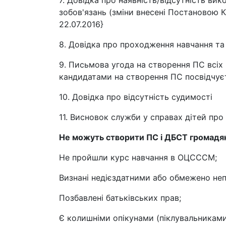
7. Довідка про наявність/відсутність в
зобов'язань (зміни внесені Постановою К
22.07.2016}
8. Довідка про проходження навчання 
9. Письмова угода на створення ПС всіх п
кандидатами на створення ПС посвідчує
10. Довідка про відсутність судимості
11. Висновок служби у справах дітей про
Не можуть створити ПС і ДБСТ громадяни
Не пройшли курс навчання в ОЦСССМ;
Визнані недієздатними або обмежено не
Позбавлені батьківських прав;
Є колишніми опікунами (піклувальникам