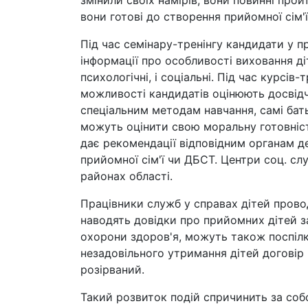
змінили своїх намірів, вони повинні прой
вони готові до створення прийомної сім'ї
Під час семінару-тренінгу кандидати у 
інформації про особливості виховання діт
психологічні, і соціальні. Під час курсів-
можливості кандидатів оцінюють досвідче
спеціальним методам навчання, самі бат
можуть оцінити свою моральну готовніс
дає рекомендації відповідним органам д
прийомної сім'ї чи ДБСТ. Центри соц. служ
районах області.
Працівники служб у справах дітей прово
наводять довідки про прийомних дітей за 
охорони здоров'я, можуть також поспілку
незадовільного утримання дітей договір
розірваний.
Такий розвиток подій спричинить за соб