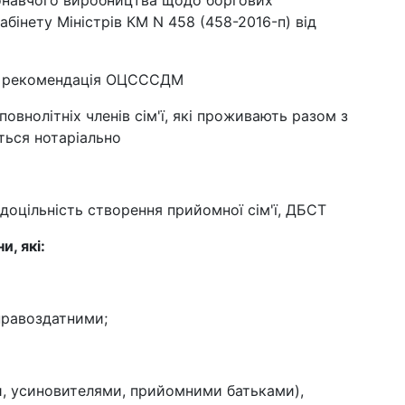
иконавчого виробництва щодо боргових
абінету Міністрів КМ N 458 (458-2016-п) від
та рекомендація ОЦСССДМ
овнолітніх членів сім'ї, які проживають разом з
ться нотаріально
 доцільність створення прийомної сім'ї, ДБСТ
, які:
правоздатними;
и, усиновителями, прийомними батьками),