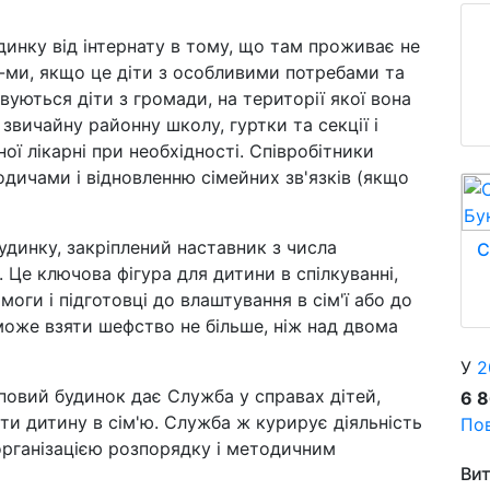
динку від інтернату в тому, що там проживає не
8-ми, якщо це діти з особливими потребами та
вуються діти з громади, на території якої вона
звичайну районну школу, гуртки та секції і
ї лікарні при необхідності. Співробітники
одичами і відновленню сімейних зв'язків (якщо
динку, закріплений наставник з числа
С
 Це ключова фігура для дитини в спілкуванні,
моги і підготовці до влаштування в сім'ї або до
може взяти шефство не більше, ніж над двома
У
2
овий будинок дає Служба у справах дітей,
6 
ти дитину в сім'ю. Служба ж курирує діяльність
Пов
організацією розпорядку і методичним
Вит