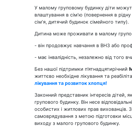
У малому груповому будинку діти можут
влаштування в сім'ю (повернення в рідну
сім'я, дитячий будинок сімейного типу).
Дитина може проживати в малому групово
- він продовжує навчання в ВНЗ або про
- має інвалідність, незалежно від того вч
Без нашої підтримки п’ятнадцятирічний
М
життєво необхідне лікування та реабіліт
лікування та розвиток хлопця!
Законний представник інтересів дітей, я
групового будинку. Він несе відповідаль
особистих і житлових прав вихованців. З
самоврядування з метою підготовки міс
виходу з малого групового будинку.