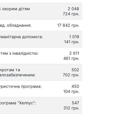
4 хворим дітям
2 048
724 грн.
ед. обладнання:
17 842 грн.
уманітарна допомога:
1 019
141 грн.
ітям з інвалідністю:
2 611
461 грн.
иротам та
502
алозабезпеченим:
702 грн.
уристична програма:
450
104 грн.
рограма "Хелпус":
547
312 грн.