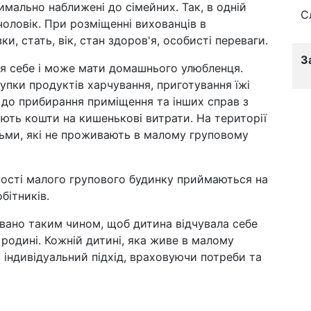
мально наближені до сімейних. Так, в одній
С
оловік. При розміщенні вихованців в
и, стать, вік, стан здоров'я, особисті переваги.
З
ля себе і може мати домашнього улюбленця.
упки продуктів харчування, приготування їжі
і, до прибирання приміщення та інших справ з
ють кошти на кишенькові витрати. На території
дьми, які не проживають в малому груповому
ьності малого групового будинку приймаються на
бітників.
вано таким чином, щоб дитина відчувала себе
родині. Кожній дитині, яка живе в малому
 індивідуальний підхід, враховуючи потреби та