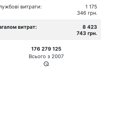
лужбові витрати:
1 175
346 грн.
агалом витрат:
8 423
743 грн.
176 279 125
Всього з
2007