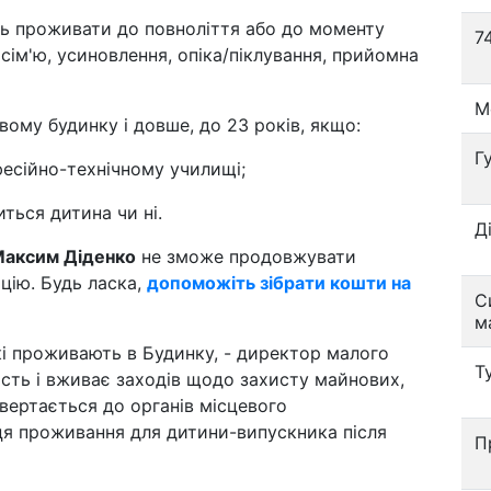
ь проживати до повноліття або до моменту
7
 сім'ю, усиновлення, опіка/піклування, прийомна
М
му будинку і довше, до 23 років, якщо:
Г
фесійно-технічному училищі;
иться дитина чи ні.
Д
аксим Діденко
не зможе продовжувати
ацію. Будь ласка,
допоможіть зібрати кошти на
С
м
кі проживають в Будинку, - директор малого
Т
ність і вживає заходів щодо захисту майнових,
вертається до органів місцевого
ця проживання для дитини-випускника після
П