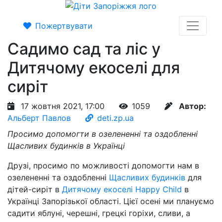
Пожертвувати
Садимо сад та ліс у
Дитячому екоселі для
сиріт
17 жовтня 2021, 17:00
1059
Автор:
Альберт Павлов
deti.zp.ua
Просимо допомогти в озелененні та оздобленні
Щасливих будинків в Українці
Друзі, просимо по можливості допомогти нам в
озелененні та оздобленні
Щасливих будинків
для
дітей-сиріт в
Дитячому екоселі Happy Child
в
Українці Запорізької області. Цієї осені ми плануємо
садити яблуні, черешні, грецкі горіхи, сливи, а