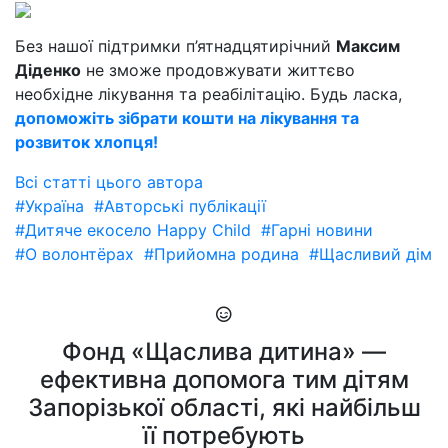
Без нашої підтримки п’ятнадцятирічний
Максим
Діденко
не зможе продовжувати життєво
необхідне лікування та реабілітацію. Будь ласка,
допоможіть зібрати кошти на лікування та
розвиток хлопця!
Всі статті цього автора
#Україна
#Авторські публікації
#Дитяче екосело Happy Child
#Гарні новини
#О волонтёрах
#Прийомна родина
#Щасливий дім
Фонд «Щаслива дитина» —
ефективна допомога тим дітям
Запорізької області, які найбільш
її потребують