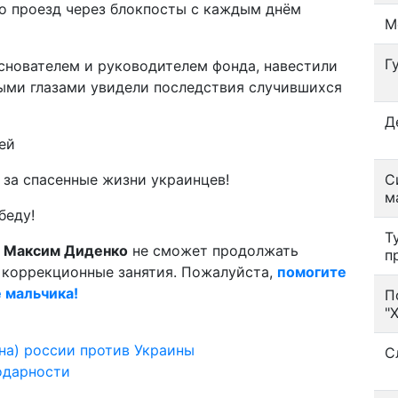
о проезд через блокпосты с каждым днём
М
Г
снователем и руководителем фонда, навестили
ными глазами увидели последствия случившихся
Д
за спасенные жизни украинцев!
С
м
беду!
Т
й
Максим Диденко
не сможет продолжать
п
коррекционные занятия. Пожалуйста,
помогите
е мальчика!
П
"
на) россии против Украины
С
одарности