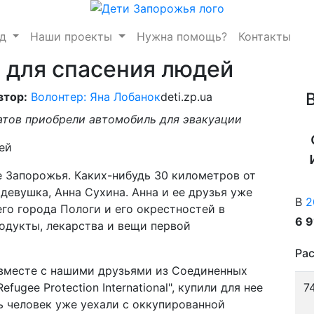
нд
Наши проекты
Нужна помощь?
Контакты
 для спасения людей
втор:
Волонтер: Яна Лобанок
deti.zp.ua
атов приобрели автомобиль для эвакуации
 Запорожья. Каких-нибудь 30 километров от
девушка, Анна Сухина. Анна и ее друзья уже
В
2
го города Пологи и его окрестностей в
6 
родукты, лекарства и вещи первой
Рас
 вместе с нашими друзьями из Соединенных
ugee Protection International", купили для нее
7
ь человек уже уехали с оккупированной