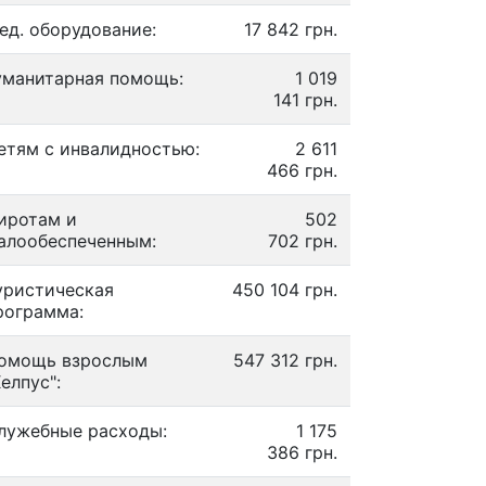
ед. оборудование:
17 842 грн.
уманитарная помощь:
1 019
141 грн.
етям с инвалидностью:
2 611
466 грн.
иротам и
502
алообеспеченным:
702 грн.
уристическая
450 104 грн.
рограмма:
омощь взрослым
547 312 грн.
Хелпус":
лужебные расходы:
1 175
386 грн.