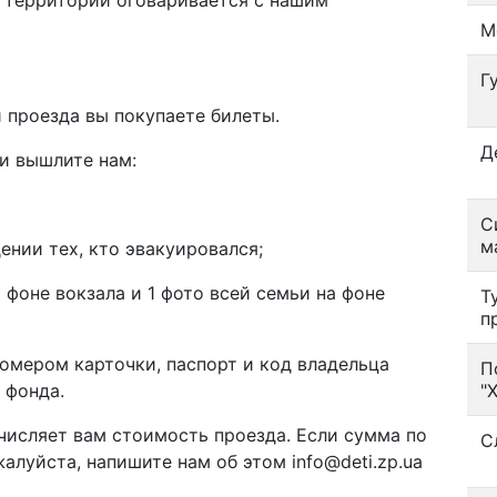
 территории оговаривается с нашим
М
Г
 проезда вы покупаете билеты.
Д
и вышлите нам:
С
м
ении тех, кто эвакуировался;
 фоне вокзала и 1 фото всей семьи на фоне
Т
п
номером карточки, паспорт и код владельца
П
 фонда.
"
ечисляет вам стоимость проезда. Если сумма по
С
алуйста, напишите нам об этом info@deti.zp.ua