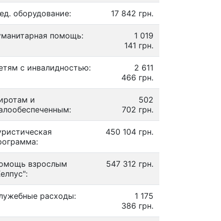
ед. оборудование:
17 842 грн.
уманитарная помощь:
1 019
141 грн.
етям с инвалидностью:
2 611
466 грн.
иротам и
502
алообеспеченным:
702 грн.
уристическая
450 104 грн.
рограмма:
омощь взрослым
547 312 грн.
Хелпус":
лужебные расходы:
1 175
386 грн.