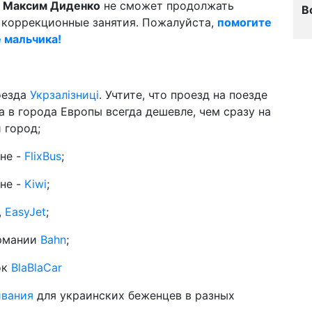
й
Максим Диденко
не сможет продолжать
В
коррекционные занятия. Пожалуйста,
помогите
е мальчика!
оезда
Укрзалізниці
. Учтите, что проезд на поезде
а в города Европы всегда дешевле, чем сразу на
 город;
ине -
FlixBus
;
ине -
Kiwi
;
,
EasyJet
;
рмании
Bahn
;
ок
BlaBlaCar
ивания
для украинских беженцев в разных