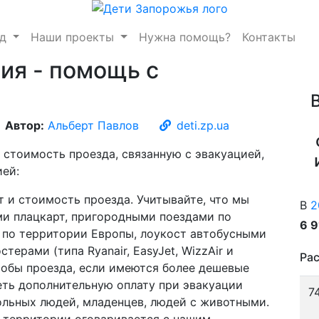
нд
Наши проекты
Нужна помощь?
Контакты
ия - помощь с
Автор:
Альберт Павлов
deti.zp.ua
 стоимость проезда, связанную с эвакуацией,
ей:
 и стоимость проезда. Учитывайте, что мы
В
2
и плацкарт, пригородными поездами по
6 
 по территории Европы, лоукост автобусными
стерами (типа Ryanair, EasyJet, WizzAir и
Рас
собы проезда, если имеются более дешевые
ть дополнительную оплату при эвакуации
7
ольных людей, младенцев, людей с животными.