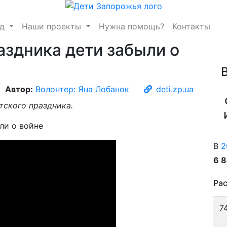
нд
Наши проекты
Нужна помощь?
Контакты
аздника дети забыли о
Автор:
Волонтер: Яна Лобанок
deti.zp.ua
тского праздника.
В
2
6 
Рас
7