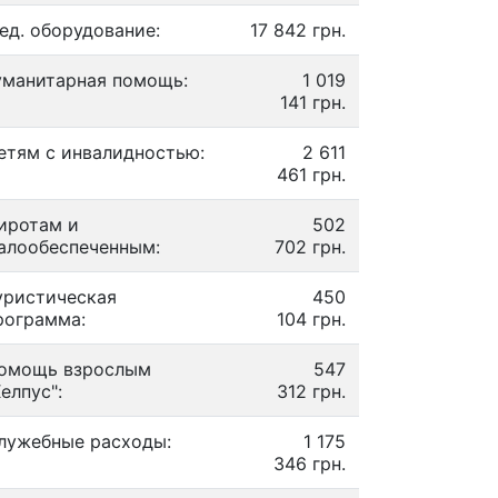
ед. оборудование:
17 842 грн.
уманитарная помощь:
1 019
141 грн.
етям с инвалидностью:
2 611
461 грн.
иротам и
502
алообеспеченным:
702 грн.
уристическая
450
рограмма:
104 грн.
омощь взрослым
547
Хелпус":
312 грн.
лужебные расходы:
1 175
346 грн.