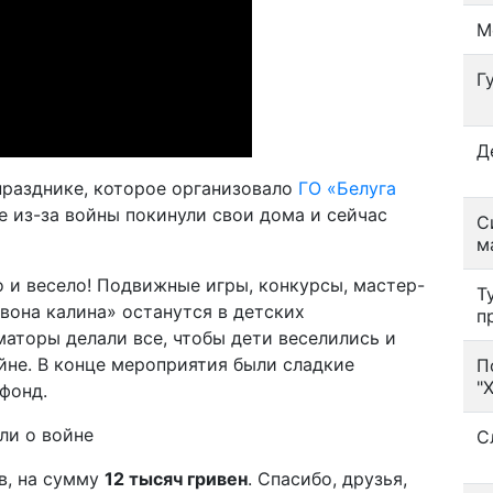
М
Г
Д
празднике, которое организовало
ГО «Белуга
е из-за войны покинули свои дома и сейчас
С
м
о и весело! Подвижные игры, конкурсы, мастер-
Т
вона калина» останутся в детских
п
аторы делали все, чтобы дети веселились и
йне. В конце мероприятия были сладкие
П
"
фонд.
С
в, на сумму
12 тысяч гривен
. Спасибо, друзья,