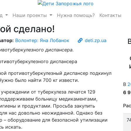
нд
Наши проекты
Нужна помощь?
Контакты
ой сделано!
Автор:
Волонтер: Яна Лобанок
deti.zp.ua
ивотуберкулезного диспансера.
ой противотуберкулезный диспансер подкинул
ужно было найти 700 кг извести.
В
2
учреждении от туберкулеза лечатся 129
6 
 поддерживаем больницу медикаментами,
Рас
игиены и продуктами. Просьба закупить
для нас довольно неожиданной. Однако без
р – оборудование для безопасной утилизации
7
ь искать.