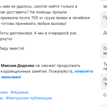
 нам не удалось, смогли найти только в
М
– как доставить? На помощь пришла
Г
привезла почти 700 кг груза прямо в лечебное
ы готовы принимать любые вызовы!
Д
боты диспансера. А мы в очередной раз
рнуть!
беду вместе!
С
м
Т
й
Максим Диденко
не сможет продолжать
п
коррекционные занятия. Пожалуйста,
помогите
е мальчика!
П
"
ниях
#Украина
С
ны
#Авторские публикации