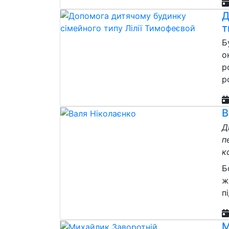
Д
т
Б
о
р
р
В
Д
п
к
Б
ж
п
М