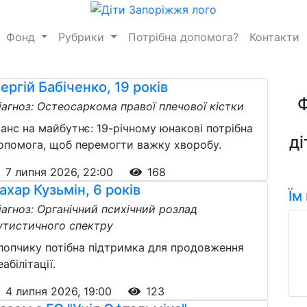
Фонд
Рубрики
Потрібна допомога?
Контакти
ергій Бабіченко, 19 років
іагноз: Остеосаркома правої плечової кістки
анс на майбутнє: 19-річному юнакові потрібна
ді
опомога, щоб перемогти важку хворобу.
7 липня 2026, 22:00
168
ахар Кузьмін, 6 років
Їм
іагноз: Органічний психічний розлад
утистичного спектру
лопчику потібна підтримка для продовження
еабілітації.
4 липня 2026, 19:00
123