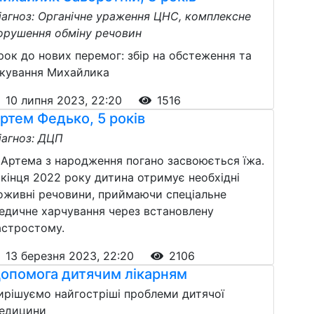
іагноз: Органічне ураження ЦНС, комплексне
орушення обміну речовин
рок до нових перемог: збір на обстеження та
ікування Михайлика
10 липня 2023, 22:20
1516
ртем Федько, 5 років
іагноз: ДЦП
 Артема з народження погано засвоюється їжа.
 кінця 2022 року дитина отримує необхідні
оживні речовини, приймаючи спеціальне
едичне харчування через встановлену
астростому.
13 березня 2023, 22:20
2106
опомога дитячим лікарням
ирішуємо найгостріші проблеми дитячої
едицини