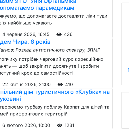
азом з ГО "Унія Офтальміка"
опомагаємо парамедикам
якуємо, що допомагаєте доставляти ліки туди,
е їх найбільше чекають
4 червня 2026, 16:45
436
дем Чира, 6 років
іагноз: Розлад аутистичного спектру, ЗПМР
лопчику потрібен черговий курс корекційних
анять — щоб закріпити досягнуте і зробити
аступний крок до самостійності.
22 квітня 2026, 21:00
410
пільний дім туристичного «Клубка» на
уковині
творюємо турбазу поблизу Карпат для дітей та
імей прифронтових територій
6 лютого 2026, 10:00
1231