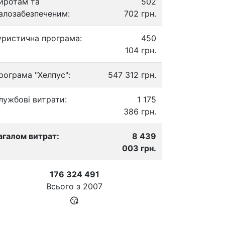
иротам та
502
алозабезпеченим:
702 грн.
уристична програма:
450
104 грн.
рограма "Хелпус":
547 312 грн.
лужбові витрати:
1 175
386 грн.
агалом витрат:
8 439
003 грн.
176 324 491
Всього з
2007