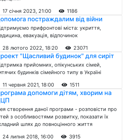
17 січня 2023, 21:00
1186
опомога постраждалим від війни
ідтримуємо прифронтові міста: укриття,
едицина, евакуація, відпочинок
28 лютого 2022, 18:20
23071
роект "Щасливий будинок" для сиріт
ідтримка прийомних, опікунських сімей,
итячих будинків сімейного типу в Україні
11 червня 2021, 18:00
1511
рограма допомоги дітям, хворим на
ДЦП
дея створення даної програми - розповісти про
ітей з особливостями розвитку, показати їх
кладний шлях до повноцінного життя
24 липня 2018, 16:00
3915