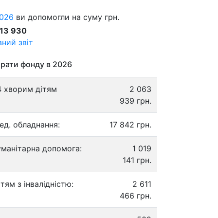
026
ви допомогли на суму грн.
913 930
ний звіт
рати фонду в 2026
4 хворим дітям
2 063
939 грн.
ед. обладнання:
17 842 грн.
уманітарна допомога:
1 019
141 грн.
ітям з інвалідністю:
2 611
466 грн.