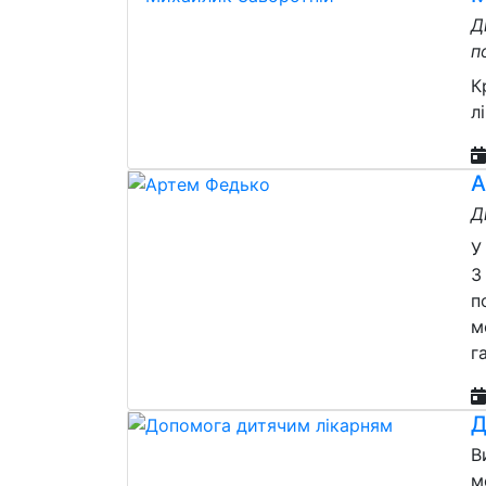
Д
п
К
л
А
Д
У
З
п
м
г
Д
В
м