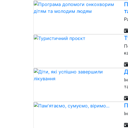
П
т
Р
Т
П
к
Д
І
т
П
І