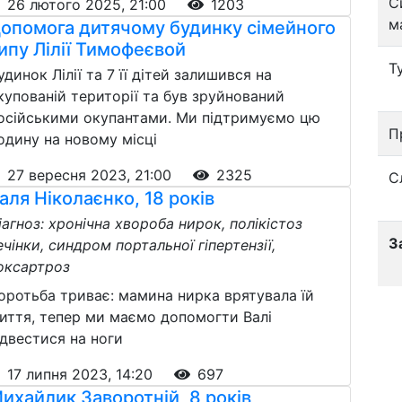
С
26 лютого 2025, 21:00
1203
м
опомога дитячому будинку сімейного
ипу Лілії Тимофеєвой
Т
удинок Лілії та 7 її дітей залишився на
купованій території та був зруйнований
осійськими окупантами. Ми підтримуємо цю
П
одину на новому місці
27 вересня 2023, 21:00
2325
С
аля Ніколаєнко, 18 років
іагноз: хронічна хвороба нирок, полікістоз
З
ечінки, синдром портальної гіпертензії,
оксартроз
оротьба триває: мамина нирка врятувала їй
иття, тепер ми маємо допомогти Валі
ідвестися на ноги
17 липня 2023, 14:20
697
ихайлик Заворотній, 8 років