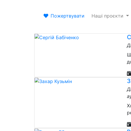
Пожертвувати
Наші проєкти
С
Д
Ш
д
З
Д
а
Х
р