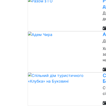
Р
д
Д
д
А
Д
Х
з
н
С
Б
С
с