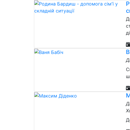
Р
с
Д
с
д
В
Д
С
ш
М
Д
Х
Д