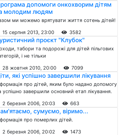
рограма допомоги онкохворим дітям
а молодим людям
азом ми можемо врятувати життя сотень дітей!
15 серпня 2013, 23:00
3582
уристичний проєкт "Клубок"
оходи, табори та подорожі для дітей пільгових
атегорій, і не тільки
28 жовтня 2010, 20:00
7099
іти, які успішно завершили лікування
нформація про дітей, яким було надано допомогу
а успішно завершили основний етап лікування.
2 березня 2006, 20:03
663
ам'ятаємо, сумуємо, віримо...
нформація про померлих дітей.
2 березня 2006, 20:02
1473