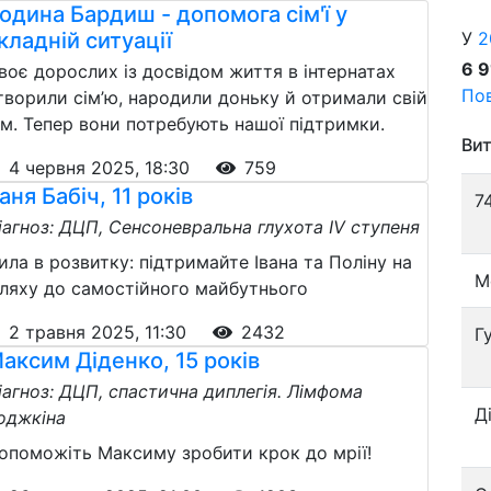
одина Бардиш - допомога сім'ї у
кладній ситуації
У
2
6 
воє дорослих із досвідом життя в інтернатах
Пов
творили сім’ю, народили доньку й отримали свій
ім. Тепер вони потребують нашої підтримки.
Вит
4 червня 2025, 18:30
759
аня Бабіч, 11 років
7
іагноз: ДЦП, Сенсоневральна глухота IV ступеня
ила в розвитку: підтримайте Івана та Поліну на
М
ляху до самостійного майбутнього
2 травня 2025, 11:30
2432
Г
аксим Діденко, 15 років
іагноз: ДЦП, спастична диплегія. Лімфома
Д
оджкіна
опоможіть Максиму зробити крок до мрії!