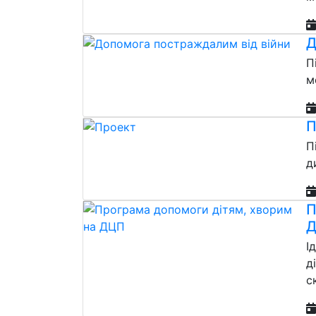
Д
П
м
П
П
д
П
І
д
с