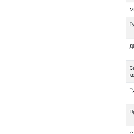
М
Г
Д
С
м
Т
П
С