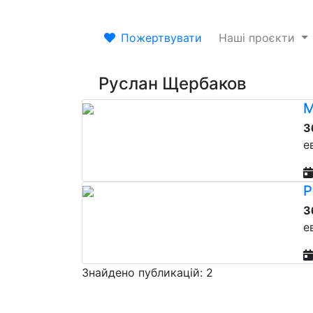
Пожертвувати
Наші проєкти
Руслан Щербаков
М
З
е
Р
З
е
Знайдено публикацій: 2