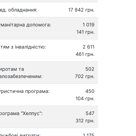
ед. обладнання:
17 842 грн.
уманітарна допомога:
1 019
141 грн.
ітям з інвалідністю:
2 611
461 грн.
иротам та
502
алозабезпеченим:
702 грн.
уристична програма:
450
104 грн.
рограма "Хелпус":
547
312 грн.
лужбові витрати:
1 175