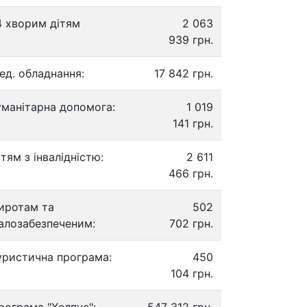
4 хворим дітям
2 063
939 грн.
ед. обладнання:
17 842 грн.
уманітарна допомога:
1 019
141 грн.
ітям з інвалідністю:
2 611
466 грн.
иротам та
502
алозабезпеченим:
702 грн.
уристична програма:
450
104 грн.
рограма "Хелпус":
547 312 грн.