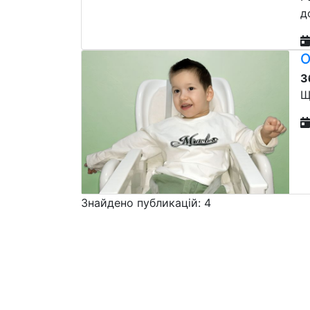
д
О
З
Щ
Знайдено публикацій: 4