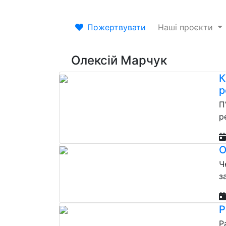
Пожертвувати
Наші проєкти
Олексій Марчук
К
р
П
р
О
Ч
з
Р
Р