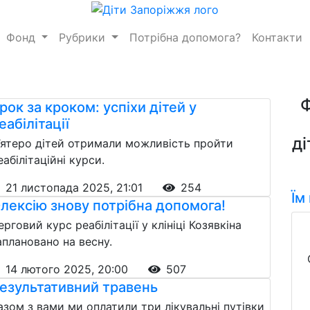
Фонд
Рубрики
Потрібна допомога?
Контакти
рок за кроком: успіхи дітей у
еабілітації
ді
’ятеро дітей отримали можливість пройти
еабілітаційні курси.
21 листопада 2025, 21:01
254
Їм
лексію знову потрібна допомога!
ерговий курс реабілітації у клініці Козявкіна
аплановано на весну.
14 лютого 2025, 20:00
507
езультативний травень
азом з вами ми оплатили три лікувальні путівки