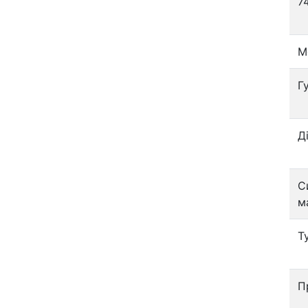
7
М
Г
Д
С
м
Т
П