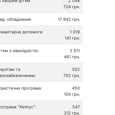
4 хворим дітям
2 048
724 грн.
ед. обладнання:
17 842 грн.
уманітарна допомога:
1 019
141 грн.
ітям з інвалідністю:
2 611
461 грн.
иротам та
502
алозабезпеченим:
702 грн.
уристична програма:
450
104 грн.
рограма "Хелпус":
547
312 грн.