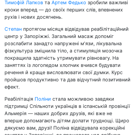
Тимофій Лапков
та
Артем Федько
зробили важливі
кроки вперед — до своїх перших слів, впевнених
рухів і нових досягнень.
Степан
протягом місяця відвідував реабілітаційний
центр у Запоріжжі. Загальний масаж допоміг
розслабити занадто напружені м'язи, лікувальна
фізкультура зміцнила тіло, а стимуляція мозочка
покращила здатність утримувати рівновагу. На
заняттях із логопедом хлопчик вчився будувати
речення й краще висловлювати свої думки. Курс
пройшов продуктивно та дав відчутний позитивний
ефект.
Реабілітація
Поліни
стала можливою завдяки
підтримці Спільноти українців в іспанській провінції
Альмерія — наших добрих друзів, які вже не
вперше допомагають дітям долати труднощі. Щиро
дякуємо вам, друзі! Поліна відвідувала корекційні