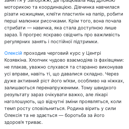
заняття у Запоріжжі, де працювала над дрібною
моторикою та координацією. Дівчинка навчилася
різати ножицями, клеїти пластилін на папір, робити
перші малюнки рисочками. Крім того, вона почала
стрибати — навичка, яка стала доступною лише
зараз. Її прогрес яскраво свідчить про важливість
регулярних занять і постійної підтримки.
Олексій
проходив черговий курс у Центрі
Козявкіна. Хлопчик чудово взаємодіяв із фахівцями:
не плакав, уважно слухався та старанно виконував
усі вправи, навіть ті, що давалися складно. Через
дуже активний ріст його м’язи, особливо на ніжках,
залишаються перенапруженими. Тому швидкого
результату зараз очікувати важко, але лікарі
наголошують, що відчутні зміни проявляться, коли
темп росту сповільниться. Родина вірить у сили
Олексія та не здається — боротьба за його
здоров’я триває.