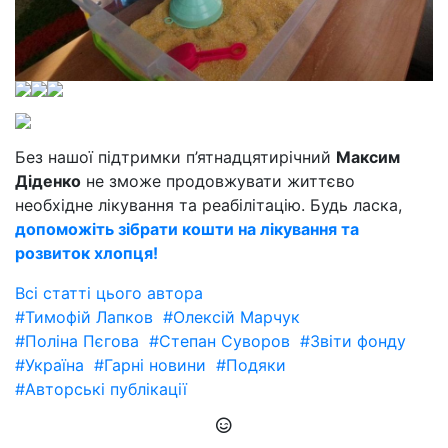
Без нашої підтримки п’ятнадцятирічний
Максим
Діденко
не зможе продовжувати життєво
необхідне лікування та реабілітацію. Будь ласка,
допоможіть зібрати кошти на лікування та
розвиток хлопця!
Всі статті цього автора
#Тимофій Лапков
#Олексій Марчук
#Поліна Пєгова
#Степан Суворов
#Звіти фонду
#Україна
#Гарні новини
#Подяки
#Авторські публікації