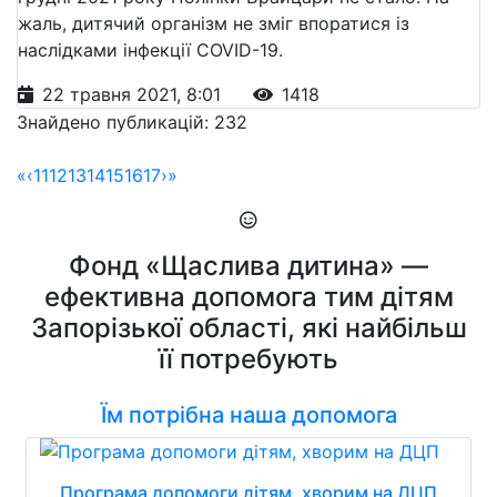
жаль, дитячий організм не зміг впоратися із
наслідками інфекції COVID-19.
22 травня 2021, 8:01
1418
Знайдено публикацій: 232
«
‹
11
12
13
14
15
16
17
›
»
Фонд «Щаслива дитина» —
ефективна допомога тим дітям
Запорізької області, які найбільш
її потребують
Їм потрібна наша допомога
Програма допомоги дітям, хворим на ДЦП