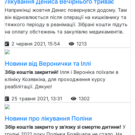
Лікування Дениса Вечірнього триває
Наприкінці жовтня Денис повернувся додому. Там
він відновлюється після операції на кишківнику та
тяжкого періоду в реанімації. Зібрані кошти підуть
на оплату обстежень та закупівлю медикаментів.
2 червня 2021, 15:54
1213
Новини від Веронички та Іллі
Збір коштів закритий!
Ілля і Вероніка поїхали в
клініку Козявкіна, для проходження курсу
реабілітації. Дякую!
25 травня 2021, 13:31
1302
Новини про лікування Поліни
Збір коштів закрито у зв'язку зі смертю дитини!
У
грудні 2021 року Полінки Брайцари не стало. На