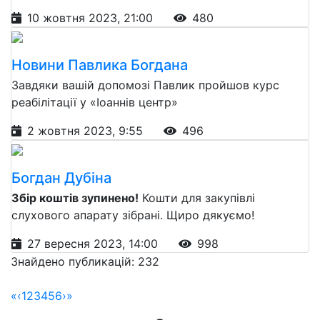
10 жовтня 2023, 21:00
480
Новини Павлика Богдана
Завдяки вашій допомозі Павлик пройшов курс
реабілітації у «Іоаннів центр»
2 жовтня 2023, 9:55
496
Богдан Дубіна
Збір коштів зупинено!
Кошти для закупівлі
слухового апарату зібрані. Щиро дякуємо!
27 вересня 2023, 14:00
998
Знайдено публикацій: 232
«
‹
1
2
3
4
5
6
›
»