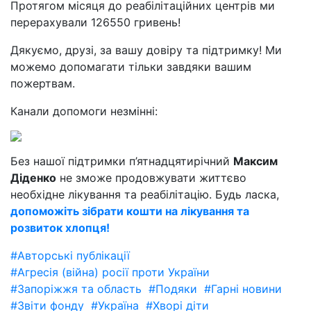
Протягом місяця до реабілітаційних центрів ми
перерахували 126550 гривень!
Дякуємо, друзі, за вашу довіру та підтримку! Ми
можемо допомагати тільки завдяки вашим
пожертвам.
Канали допомоги незмінні:
Без нашої підтримки п’ятнадцятирічний
Максим
Діденко
не зможе продовжувати життєво
необхідне лікування та реабілітацію. Будь ласка,
допоможіть зібрати кошти на лікування та
розвиток хлопця!
#Авторські публікації
#Агресія (війна) росії проти України
#Запоріжжя та область
#Подяки
#Гарні новини
#Звіти фонду
#Україна
#Хворі діти