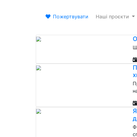
Пожертвувати
Наші проєкти
О
Ш
П
х
П
н
Я
д
Ф
с