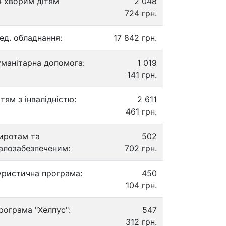
4 хворим дітям
2 048
724 грн.
ед. обладнання:
17 842 грн.
уманітарна допомога:
1 019
141 грн.
ітям з інвалідністю:
2 611
461 грн.
иротам та
502
алозабезпеченим:
702 грн.
уристична програма:
450
104 грн.
рограма "Хелпус":
547
312 грн.