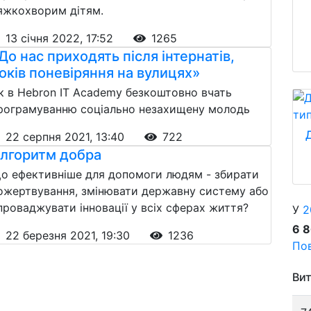
яжкохворим дітям.
13 січня 2022, 17:52
1265
До нас приходять після інтернатів,
оків поневіряння на вулицях»
к в Hebron IT Academy безкоштовно вчать
рограмуванню соціально незахищену молодь
22 серпня 2021, 13:40
722
лгоритм добра
о ефективніше для допомоги людям - збирати
ожертвування, змінювати державну систему або
проваджувати інновації у всіх сферах життя?
У
2
6 
22 березня 2021, 19:30
1236
Пов
Вит