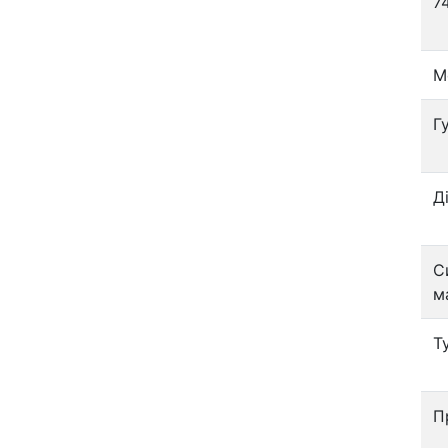
7
М
Г
Д
С
м
Т
П