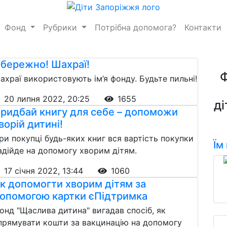
Фонд
Рубрики
Потрібна допомога?
Контакти
бережно! Шахраї!
ахраї використовують ім’я фонду. Будьте пильні!
20 липня 2022, 20:25
1655
ді
ридбай книгу для себе – допоможи
ворій дитині!
ри покупці будь-яких книг вся вартість покупки
Їм
адійде на допомогу хворим дітям.
17 січня 2022, 13:44
1060
к допомогти хворим дітям за
опомогою картки єПідтримка
онд "Щаслива дитина" вигадав спосіб, як
прямувати кошти за вакцинацію на допомогу