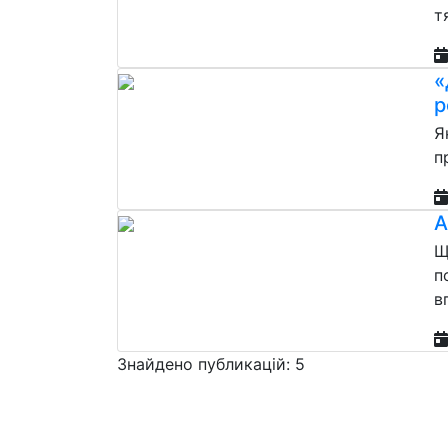
т
«
р
Я
п
А
Щ
п
в
Знайдено публикацій: 5