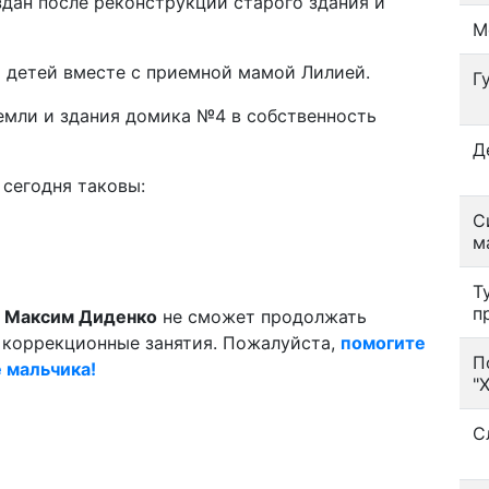
дан после реконструкции старого здания и
М
 детей вместе с приемной мамой Лилией.
Г
емли и здания домика №4 в собственность
Д
 сегодня таковы:
С
м
Т
п
й
Максим Диденко
не сможет продолжать
коррекционные занятия. Пожалуйста,
помогите
П
е мальчика!
"
С