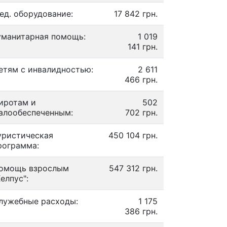
ед. оборудование:
17 842 грн.
уманитарная помощь:
1 019
141 грн.
етям с инвалидностью:
2 611
466 грн.
иротам и
502
алообеспеченным:
702 грн.
уристическая
450 104 грн.
рограмма:
омощь взрослым
547 312 грн.
Хелпус":
лужебные расходы:
1 175
386 грн.