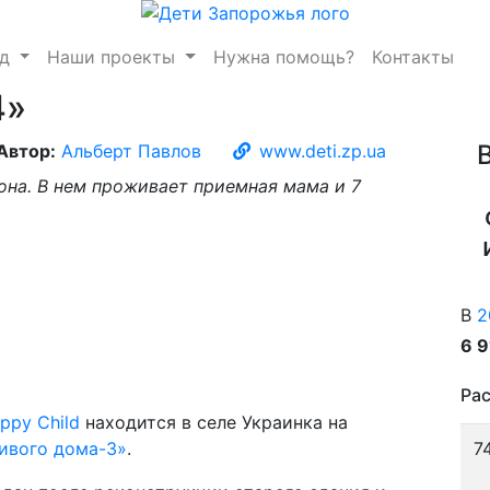
нд
Наши проекты
Нужна помощь?
Контакты
4»
Автор:
Альберт Павлов
www.deti.zp.ua
она. В нем проживает приемная мама и 7
В
2
6 
Рас
ppy Child
находится в селе Украинка на
ивого дома-3»
.
7