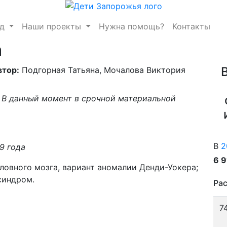
нд
Наши проекты
Нужна помощь?
Контакты
а
втор:
Подгорная Татьяна, Мочалова Виктория
В данный момент в срочной материальной
В
2
9 года
6 
овного мозга, вариант аномалии Денди-Уокера;
синдром.
Рас
7