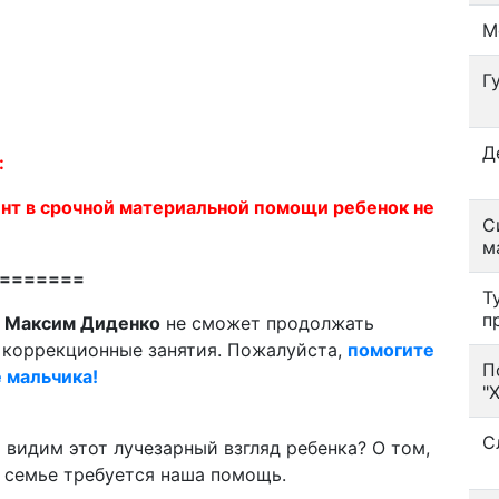
М
Г
Д
:
т в срочной материальной помощи ребенок не
С
м
=======
Т
п
й
Максим Диденко
не сможет продолжать
коррекционные занятия. Пожалуйста,
помогите
П
е мальчика!
"
С
 видим этот лучезарный взгляд ребенка? О том,
е семье требуется наша помощь.