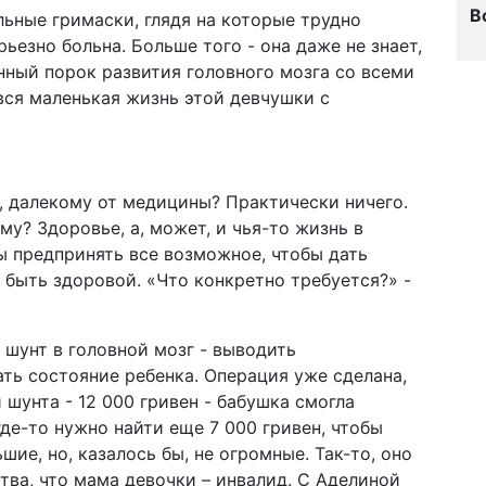
В
льные гримаски, глядя на которые трудно
ьезно больна. Больше того - она даже не знает,
нный порок развития головного мозга со всеми
ся маленькая жизнь этой девчушки с
, далекому от медицины? Практически ничего.
у? Здоровье, а, может, и чья-то жизнь в
ы предпринять все возможное, чтобы дать
 быть здоровой. «Что конкретно требуется?» -
 шунт в головной мозг - выводить
ь состояние ребенка. Операция уже сделана,
 шунта - 12 000 гривен - бабушка смогла
где-то нужно найти еще 7 000 гривен, чтобы
ие, но, казалось бы, не огромные. Так-то, оно
ства, что мама девочки – инвалид. С Аделиной