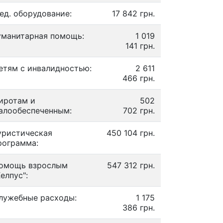
ед. оборудование:
17 842 грн.
уманитарная помощь:
1 019
141 грн.
етям с инвалидностью:
2 611
466 грн.
иротам и
502
алообеспеченным:
702 грн.
уристическая
450 104 грн.
рограмма:
омощь взрослым
547 312 грн.
Хелпус":
лужебные расходы:
1 175
386 грн.