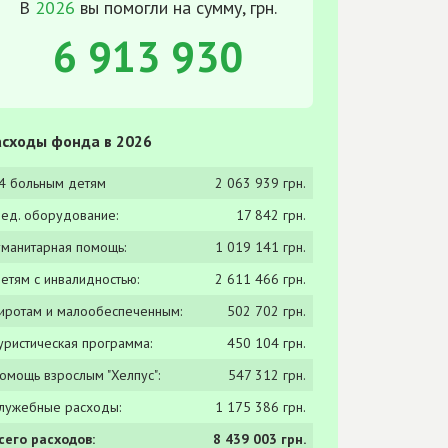
В
2026
вы помогли на сумму, грн.
6 913 930
сходы фонда в 2026
4 больным детям
2 063 939 грн.
ед. оборудование:
17 842 грн.
уманитарная помощь:
1 019 141 грн.
етям с инвалидностью:
2 611 466 грн.
иротам и малообеспеченным:
502 702 грн.
уристическая программа:
450 104 грн.
омощь взрослым "Хелпус":
547 312 грн.
лужебные расходы:
1 175 386 грн.
сего расходов:
8 439 003 грн.