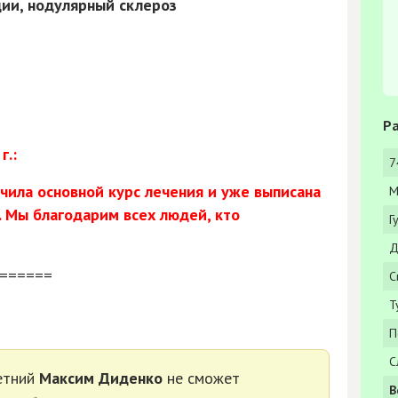
дии, нодулярный склероз
Ра
.:
7
ила основной курс лечения и уже выписана
М
Мы благодарим всех людей, кто
Г
Д
======
С
Т
П
С
етний
Максим Диденко
не сможет
В