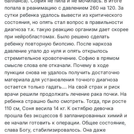
балланса). София не пила и не мочилась. В итоге
попала в реанимацию с давлением 260 на 120. За
сутки ребенка удалось вывести из критического
состояния, но опять стал вопрос в правильности
диагноза т.к. такую реакцию организм дает скорее
при нейробластомах. Было решено сделать
ребенку повторную биопсию. После наркоза
давление упало до нуля и опять открылось
стремительное кровотечение. Софию в прямом
смысле слова еле откачали. Почему в ходе
пункции снова не удалось получить достаточно
материала для установления точного диагноза
остается только гадать…. На свой страх и риск
врачи решили продолжать лечение рака почки. На
ребенка страшно было смотреть. Тогда, при росте
110 см, Соня весила 14 кг. К октябрю девочка
прошла без эксцессов 6 запланированных химий и
ее начали готовить к операции. Общее состояние,
слава Богу, стабилизировалось. Она даже