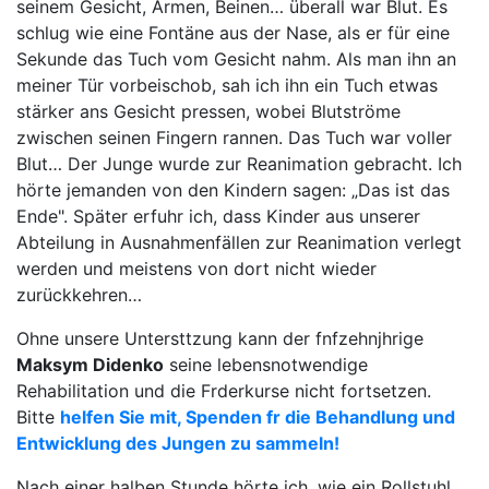
seinem Gesicht, Armen, Beinen… überall war Blut. Es
schlug wie eine Fontäne aus der Nase, als er für eine
Sekunde das Tuch vom Gesicht nahm. Als man ihn an
meiner Tür vorbeischob, sah ich ihn ein Tuch etwas
stärker ans Gesicht pressen, wobei Blutströme
zwischen seinen Fingern rannen. Das Tuch war voller
Blut… Der Junge wurde zur Reanimation gebracht. Ich
hörte jemanden von den Kindern sagen: „Das ist das
Ende". Später erfuhr ich, dass Kinder aus unserer
Abteilung in Ausnahmenfällen zur Reanimation verlegt
werden und meistens von dort nicht wieder
zurückkehren…
Ohne unsere Untersttzung kann der fnfzehnjhrige
Maksym Didenko
seine lebensnotwendige
Rehabilitation und die Frderkurse nicht fortsetzen.
Bitte
helfen Sie mit, Spenden fr die Behandlung und
Entwicklung des Jungen zu sammeln!
Nach einer halben Stunde hörte ich, wie ein Rollstuhl