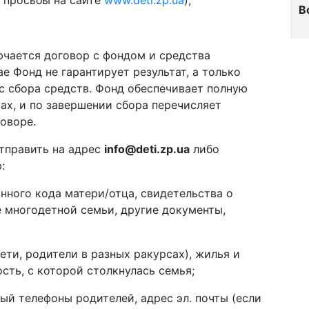
 просьбы на сайте
www.deti.zp.ua
);
В
ючается договор с фондом и средства
ае Фонд не гарантирует результат, а только
с сбора средств. Фонд обеспечивает полную
ах, и по завершении сбора перечисляет
говоре.
тправить на адрес
info@deti.zp.ua
либо
:
нного кода матери/отца, свидетельства о
 многодетной семьи, другие документы,
ти, родители в разных ракурсах), жилья и
ть, с которой столкнулась семья;
й телефоны родителей, адрес эл. почты (если