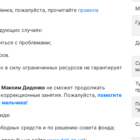
М
енка, пожалуйста, прочитайте
правила
Г
едующих случаях:
иться с проблемами;
Д
ров.
С
о в силу ограниченных ресурсов не гарантирует
м
Т
й
Максим Диденко
не сможет продолжать
п
коррекционные занятия. Пожалуйста,
помогите
е мальчика!
П
"
иде:
С
ободных средств и по решению совета фонда;