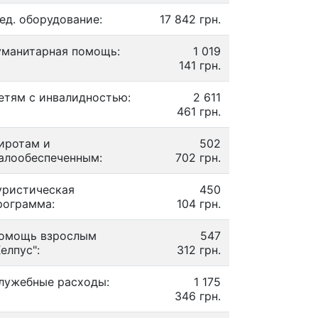
ед. оборудование:
17 842 грн.
уманитарная помощь:
1 019
141 грн.
етям с инвалидностью:
2 611
461 грн.
иротам и
502
алообеспеченным:
702 грн.
уристическая
450
рограмма:
104 грн.
омощь взрослым
547
Хелпус":
312 грн.
лужебные расходы:
1 175
346 грн.