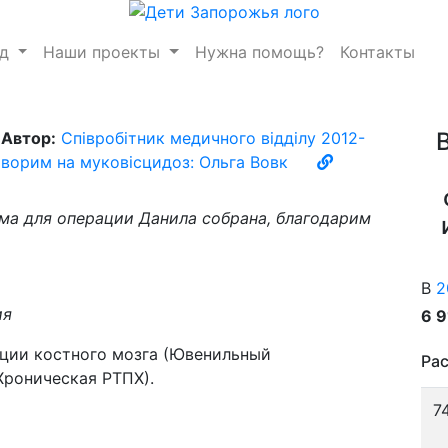
нд
Наши проекты
Нужна помощь?
Контакты
Автор:
Співробітник медичного відділу 2012-
ворим на муковісцидоз: Ольга Вовк
а для операции Данила собрана, благодарим
В
2
ия
6 
ции костного мозга (Ювенильный
Рас
Хроническая РТПХ).
7