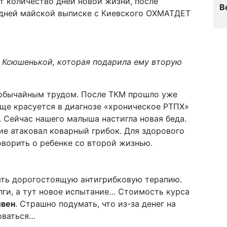
ет количество дней новой жизни, после
В
ледней майской выписке с Киевского ОХМАТДЕТ
й Ксюшенькой, которая подарила ему вторую
еобычайным трудом. После ТКМ прошло уже
еще красуется в диагнозе «хроническое РТПХ»
. Сейчас нашего малыша настигла новая беда.
ие атаковал коварный грибок. Для здорового
оворить о ребенке со второй жизнью.
ать дорогостоящую антигрибковую терапию.
лги, а тут новое испытание… Стоимость курса
ивен
. Страшно подумать, что из-за денег на
рваться…