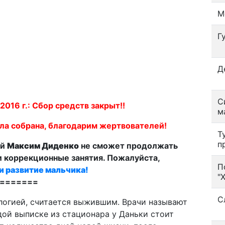
М
Г
Д
С
6 г.: Сбор средств закрыт!!
м
ла собрана, благодарим жертвователей!
Т
п
ий
Максим Диденко
не сможет продолжать
 коррекционные занятия. Пожалуйста,
П
и развитие мальчика!
"
=======
С
логией, считается выжившим. Врачи называют
дой выписке из стационара у Даньки стоит