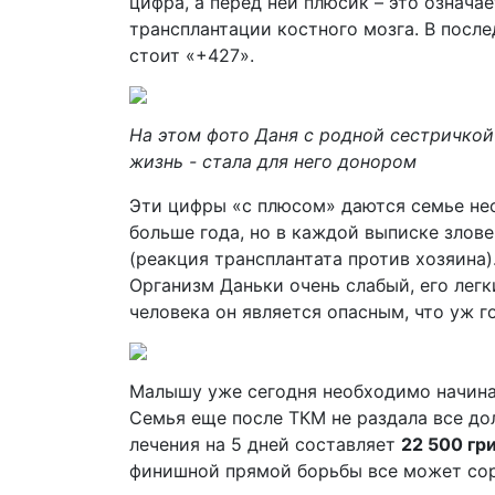
цифра, а перед ней плюсик – это означа
трансплантации костного мозга. В пос
стоит «+427».
На этом фото Даня с родной сестричко
жизнь - стала для него донором
Эти цифры «с плюсом» даются семье н
больше года, но в каждой выписке злов
(реакция трансплантата против хозяина)
Организм Даньки очень слабый, его легк
человека он является опасным, что уж г
Малышу уже сегодня необходимо начин
Семья еще после ТКМ не раздала все до
лечения на 5 дней составляет
22 500 гр
финишной прямой борьбы все может со