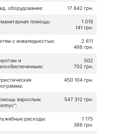
ед. оборудование:
17 842 грн.
уманитарная помощь:
1 019
141 грн.
етям с инвалидностью:
2 611
466 грн.
иротам и
502
алообеспеченным:
702 грн.
уристическая
450 104 грн.
рограмма:
омощь взрослым
547 312 грн.
Хелпус":
лужебные расходы:
1 175
386 грн.