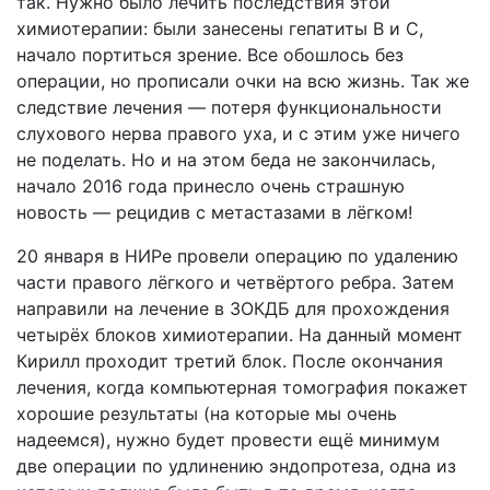
так. Нужно было лечить последствия этой
химиотерапии: были занесены гепатиты В и С,
начало портиться зрение. Все обошлось без
операции, но прописали очки на всю жизнь. Так же
следствие лечения — потеря функциональности
слухового нерва правого уха, и с этим уже ничего
не поделать. Но и на этом беда не закончилась,
начало 2016 года принесло очень страшную
новость — рецидив с метастазами в лёгком!
20 января в НИРе провели операцию по удалению
части правого лёгкого и четвёртого ребра. Затем
направили на лечение в ЗОКДБ для прохождения
четырёх блоков химиотерапии. На данный момент
Кирилл проходит третий блок. После окончания
лечения, когда компьютерная томография покажет
хорошие результаты (на которые мы очень
надеемся), нужно будет провести ещё минимум
две операции по удлинению эндопротеза, одна из