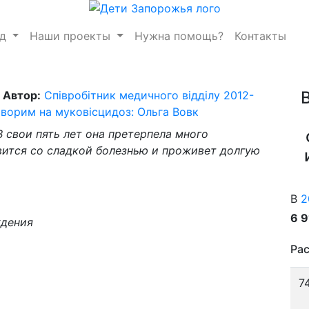
нд
Наши проекты
Нужна помощь?
Контакты
Автор:
Співробітник медичного відділу 2012-
ворим на муковісцидоз: Ольга Вовк
В свои пять лет она претерпела много
авится со сладкой болезнью и проживет долгую
В
2
6 
ждения
Рас
7