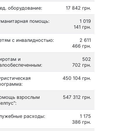
ед. оборудование:
17 842 грн.
уманитарная помощь:
1 019
141 грн.
етям с инвалидностью:
2 611
466 грн.
иротам и
502
алообеспеченным:
702 грн.
уристическая
450 104 грн.
рограмма:
омощь взрослым
547 312 грн.
Хелпус":
лужебные расходы:
1 175
386 грн.