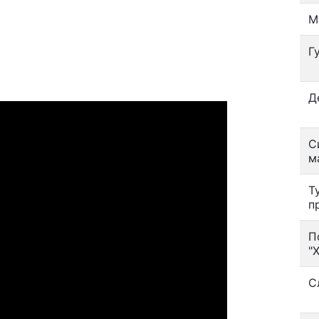
М
Г
Д
С
м
Т
п
П
"
С