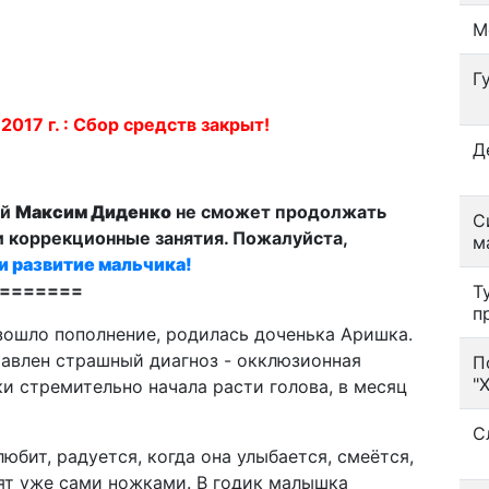
М
Г
7 г. : Сбор средств закрыт!
Д
ий
Максим Диденко
не сможет продолжать
С
 коррекционные занятия. Пожалуйста,
м
и развитие мальчика!
=======
Т
п
изошло пополнение, родилась доченька Аришка.
авлен страшный диагноз - окклюзионная
П
"
и стремительно начала расти голова, в месяц
С
юбит, радуется, когда она улыбается, смеётся,
ят уже сами ножками. В годик малышка