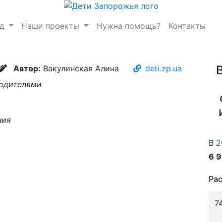
нд
Наши проекты
Нужна помощь?
Контакты
Автор:
Вакулинская Алина
deti.zp.ua
родителями
ния
В
2
6 
Рас
7