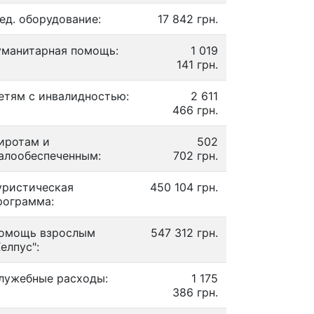
ед. оборудование:
17 842 грн.
уманитарная помощь:
1 019
141 грн.
етям с инвалидностью:
2 611
466 грн.
иротам и
502
алообеспеченным:
702 грн.
уристическая
450 104 грн.
рограмма:
омощь взрослым
547 312 грн.
Хелпус":
лужебные расходы:
1 175
386 грн.