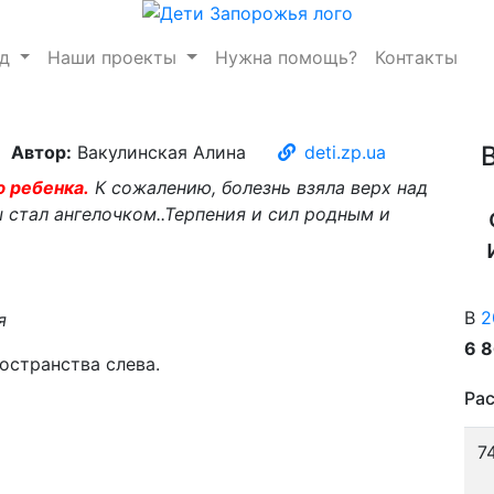
нд
Наши проекты
Нужна помощь?
Контакты
Автор:
Вакулинская Алина
deti.zp.ua
ю ребенка.
К сожалению, болезнь взяла верх над
 стал ангелочком..Терпения и сил родным и
В
2
я
6 
странства слева.
Рас
7