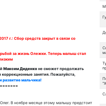
М
Г
Д
 г.: Сбор средств закрыт в связи со
С
м
орьбой за жизнь Олежки. Теперь малыш стал
близким
Т
п
ий
Максим Диденко
не сможет продолжать
 коррекционные занятия. Пожалуйста,
П
и развитие мальчика!
"
=======
С
 Олег. В ноябре месяце этому малышу предстоит