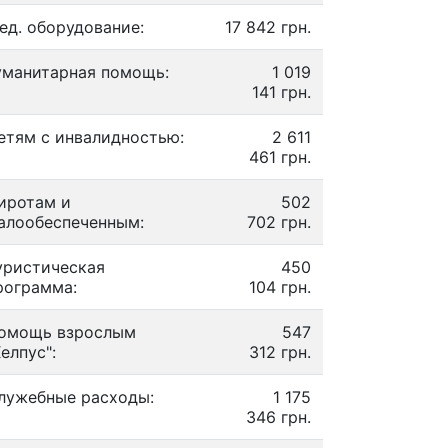
ед. оборудование:
17 842 грн.
уманитарная помощь:
1 019
141 грн.
етям с инвалидностью:
2 611
461 грн.
иротам и
502
алообеспеченным:
702 грн.
уристическая
450
рограмма:
104 грн.
омощь взрослым
547
Хелпус":
312 грн.
лужебные расходы:
1 175
346 грн.