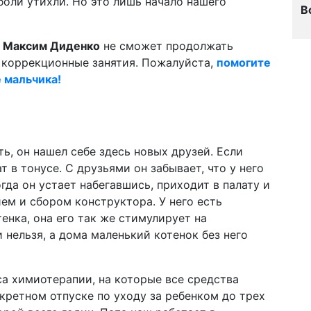
 боли утихли. Но это лишь начало нашего
В
й
Максим Диденко
не сможет продолжать
коррекционные занятия. Пожалуйста,
помогите
е мальчика!
ь, он нашел себе здесь новых друзей. Если
т в тонусе. С друзьями он забывает, что у него
когда он устает набегавшись, приходит в палату и
м и сбором конструктора. У него есть
тенка, она его так же стимулирует на
нельзя, а дома маленький котенок без него
а химиотерапии, на которые все средства
кретном отпуске по уходу за ребенком до трех