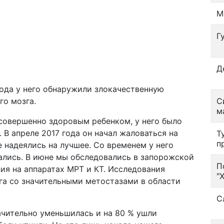
М
Г
Д
года у него обнаружили злокачественную
го мозга.
С
м
 совершенно здоровым ребенком, у него было
 В апреле 2017 года он начал жаловаться на
Т
п
е надеялись на лучшее. Со временем у него
ались. В июне мы обследовались в запорожской
П
ия на аппаратах МРТ и КТ. Исследования
"
зга со значительными метостазами в области
С
ачительно уменьшилась и на 80 % ушли