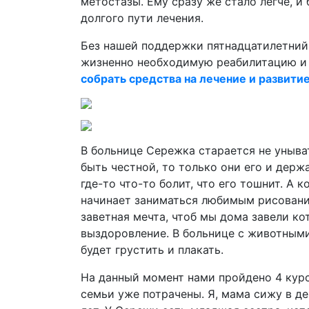
метостазы. Ему сразу же стало легче, и
долгого пути лечения.
Без нашей поддержки пятнадцатилетни
жизненно необходимую реабилитацию и 
собрать средства на лечение и развити
В больнице Сережка старается не уныват
быть честной, то только они его и держа
где-то что-то болит, что его тошнит. А 
начинает заниматься любимым рисование
заветная мечта, чтоб мы дома завели ко
выздоровление. В больнице с животными 
будет грустить и плакать.
На данный момент нами пройдено 4 курс
семьи уже потрачены. Я, мама сижу в де