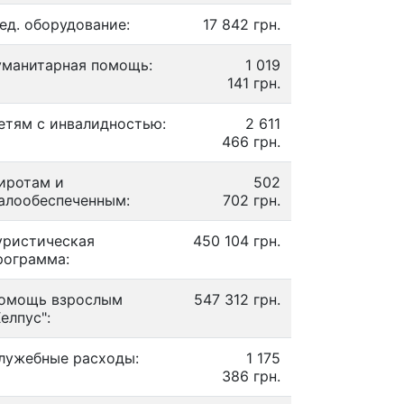
ед. оборудование:
17 842 грн.
уманитарная помощь:
1 019
141 грн.
етям с инвалидностью:
2 611
466 грн.
иротам и
502
алообеспеченным:
702 грн.
уристическая
450 104 грн.
рограмма:
омощь взрослым
547 312 грн.
Хелпус":
лужебные расходы:
1 175
386 грн.