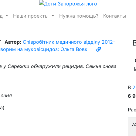
нд
Наши проекты
Нужна помощь?
Контакты
Автор:
Співробітник медичного відділу 2012-
ворим на муковісцидоз: Ольга Вовк
ода у Сережки обнаружили рецидив. Семье снова
В
2
дения
6 
а).
Рас
7