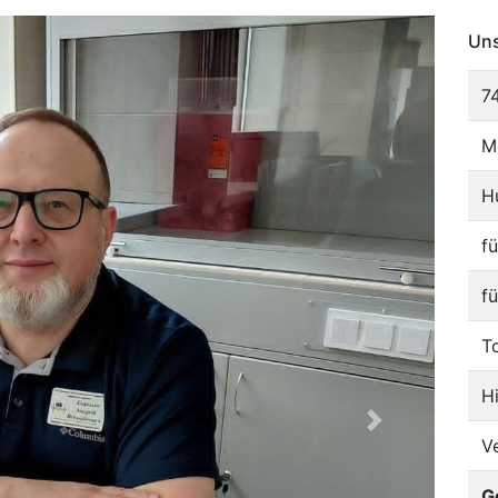
Uns
7
M
H
f
f
T
H
V
G