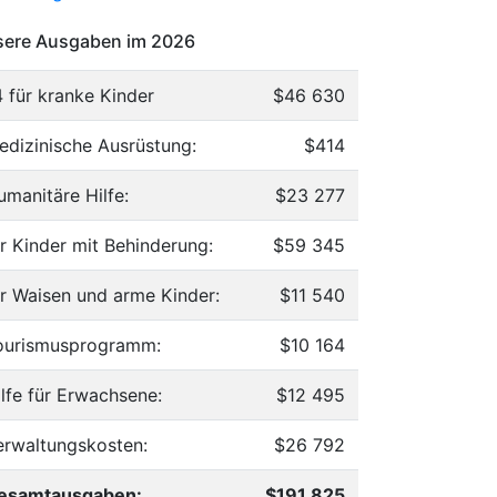
ere Ausgaben im 2026
4 für kranke Kinder
$46 630
edizinische Ausrüstung:
$414
umanitäre Hilfe:
$23 277
ür Kinder mit Behinderung:
$59 345
ür Waisen und arme Kinder:
$11 540
ourismusprogramm:
$10 164
ilfe für Erwachsene:
$12 495
erwaltungskosten:
$26 792
esamtausgaben:
$191 825