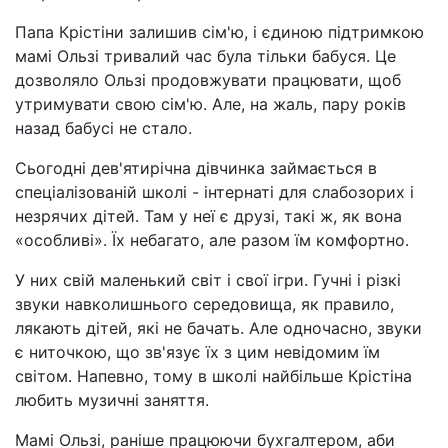
Папа Крістіни залишив сім'ю, і єдиною підтримкою
мамі Ользі тривалий час була тільки бабуся. Це
дозволяло Ользі продовжувати працювати, щоб
утримувати свою сім'ю. Але, на жаль, пару років
назад бабусі не стало.
Сьогодні дев'ятирічна дівчинка займається в
спеціалізованій школі - інтернаті для слабозорих і
незрячих дітей. Там у неї є друзі, такі ж, як вона
«особливі». Їх небагато, але разом їм комфортно.
У них свій маленький світ і свої ігри. Гучні і різкі
звуки навколишнього середовища, як правило,
лякають дітей, які не бачать. Але одночасно, звуки
є ниточкою, що зв'язує їх з цим невідомим їм
світом. Напевно, тому в школі найбільше Крістіна
любить музичні заняття.
Мамі Ользі, раніше працюючи бухгалтером, аби