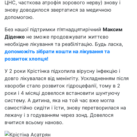
ЦНС, часткова атрофія зорового нерву) знову і
знову доводилося звертатися за медичною
допомогою.
Без нашої підтримки п’ятнадцятирічний
Максим
Діденко
не зможе продовжувати життєво
необхідне лікування та реабілітацію. Будь ласка,
допоможіть зібрати кошти на лікування та
розвиток хлопця!
У 2 роки Крістінка підхопила вірусну інфекцію і
довго лікувалася від менінгіту. Ускладненням після
хвороби стало розвиток гідроцефалії, тому в 2
роки і 4 місяці довелося встановити шунтуючу
систему. А дитина, яка на той час вже могла
самостійно сидіти і їсти, знову перетворилася на
лежачу і з годуванням через зонд. Довелося
вчитися всьому наново.