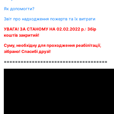
Як допомогти?
Звіт про надходження пожертв та їх витрати
УВАГА! ЗА СТАНОМУ НА 02.02.2022 р.: Збір
коштів закритий!
Суму, необхідну для проходження реабілітації,
зібрано! Спасибі друзі!
=====================================