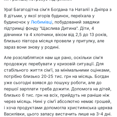
Ура! Багатодітна сім'я Богдана та Наталії з Дніпра з
8 дітьми, у якої згорів будинок, переїхала у
будиночок у
Любимівці
, побудований завдяки
підтримці фонду "Щаслива Дитина". Діти, 4
дівчинки та 4 хлопчики, віком від 2,5 до 13 років,
близько півтора місяця провели у притулку, але
зараз вони знову у родині.
Але розслаблятися нам ще рано, оскільки сім'я
продовжує перебувати у кризовій ситуації. Для
стабільного життя сім'ї, за мінімальними оцінками,
потрібно близько 20-25 тис. грн на місяць. Богдан
уже сьогодні взявся до пошуку роботи, але до
першої зарплати треба дожити. Допомога на дітей,
близько 6 тис. грн на всіх, прийдуть не раніше ніж
через місяць. Нині у сім'ї абсолютно немає грошей,
і хоча продуктами допомогла християнська церква
Василівки, цього запасу вистачить лише на 3-4 дні.