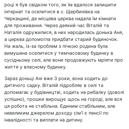
році я був свідком того, як їм вдалося залишити
інтернат та оселитися в с. Щербинівка на
Черкащині, де місцева церква надала їм кімнати
для проживання. Через деякий час Віталій та
Наталія одружилися, в них народилась донька Аня,
а церква допомогла придбати старий будиночок.
На жаль, із-за проблем з пічкою родина була
вимушена оселитися у тимчасовому будинку в
сусідньому селі, але вони продовжують мріяти про
життя у власному будинку.
Зараз доньці Ані вже 3 роки, вона ходить до
дитячого садку. Віталій підробляє в селі та
допомагає у будівництві, ходить на рибалку (доволі
успішно), трошки вирощує щось на городі, але вся
ця робота не стабільна. Єдиним стабільним, але
невеликим джерелом доходу сім'ї є пенсії по
інвалідності та виплати на дитину.