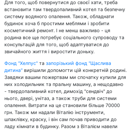
Для того, щоб повернутися до своєї хати, треба
встановити там твердопаливний котел та безпечну
систему водяного опалення. Також, обладнати
будинок хоча б простими меблями і зробити
косметичний ремонт. І не менш важливо - ця
родина все ще потребує соціального супроводу та
консультацій для того, щоб адаптуватися до
звичайного життя і виростити доньку.
Фонд "Хелпус"
та
запорізький фонд "Щаслива
дитина"
вирішили допомогти цій конкретній родині.
Завдяки вашим пожертвам ми спочатку купили для
них холодильник та пральну машину, а нещодавно
- твердопаливний котел, димохід "сендвіч" до
нього, двері, унітаз, а також труби для системи
опалення. Витрати на це становили більше 70000
грн. Також ми надали Віталію інструменти,
шпаклівку, краску, і він сам почав приводити до
ладу кімнати в будинку. Разом з Віталієм навели