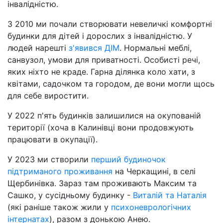
інвалідністю.
З 2010 ми почали створювати невеличкі комфортні
будинки для дітей і дорослих з інвалідністю. У
людей нарешті
з'явився ДІМ
. Нормальні меблі,
санвузол, умови для приватності. Особисті речі,
яких ніхто не краде. Гарна ділянка коло хати, з
квітами, садочком та городом, де вони могли щось
для себе виростити.
У 2022 п'ять будинків залишилися на окупованій
території (хоча в Калинівці вони продовжують
працювати в окупації).
У 2023 ми створили
перший будиночок
підтриманого проживання
на Черкащині, в селі
Щербинівка. Зараз там проживають Максим та
Сашко, у сусідньому будинку -
Виталій та Наталія
(які раніше також жили у
психоневрологічних
інтернатах
), разом з донькою Анею.