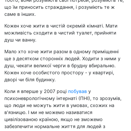
Тобто, вони розуміють свої потреби, розуміють те,
що їм приносить страждання, і розуміють те ж
саме в інших.
Кожен хоче жити в чистій окремій кімнаті. Мати
можливість сходити в чистий туалет, прийняти
душ чи ванну.
Мало хто хоче жити разом в одному приміщенні
ще з десятком сторонніх людей. Ходити з ними у
душ, чекати великої черги в брудну вбиральню.
Кожен хоче особистого простору - у квартирі,
дворі чи біля будинку.
Коли я вперше у 2007 році
побував
у
психоневрологічному інтернаті (ПНІ), то зрозумів,
що люди не можуть жити в умовах, схожих на
в'язницю. І ми не можемо називатися
цивілізованою країною, якщо не зможемо
забезпечити нормальне життя для людей з