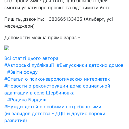
зі сторони ЗМІ - для того, щоб більше людей
змогли узнати про проєкт та підтримати його.
Пишіть, дзвоніть: +380665133435 (Альберт, усі
месенджери)
Допомогти можна прямо зараз -
Всі статті цього автора
#Авторські публікації
#Выпускники детских домов
#Звіти фонду
#Статьи о психоневрологических интернатах
#Новости о реконструкции дома социальной
адаптации в селе Щербиновка
#Родина Бардиш
#Нужды детей с особыми потребностями
(инвалидов детства - ДЦП и другие пороки
развития)