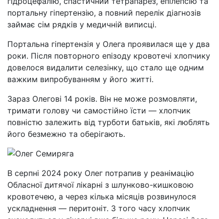
гідроцефалію, спастичний тетрапарез, епілепсію та
портальну гіпертензію, а повний перелік діагнозів
займає сім рядків у медичній виписці.
Портальна гіпертензія у Олега проявилася ще у два
роки. Після повторного епізоду кровотечі хлопчику
довелося видалити селезінку, що стало ще одним
важким випробуванням у його житті.
Зараз Олегові 14 років. Він не може розмовляти,
тримати голову чи самостійно їсти — хлопчик
повністю залежить від турботи батьків, які люблять
його безмежно та оберігають.
В серпні 2024 року Олег потрапив у реанімацію
Обласної дитячої лікарні з шлунково-кишковою
кровотечею, а через кілька місяців розвинулося
ускладнення — перитоніт. З того часу хлопчик