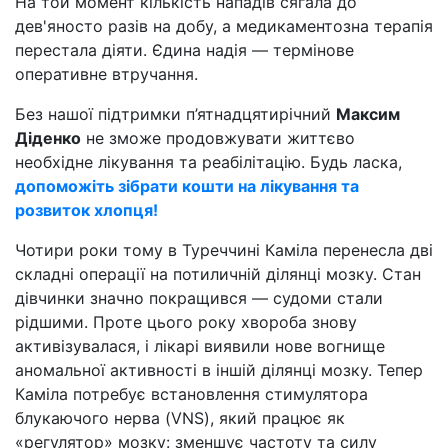
На той момент кількість нападів сягала до
дев'яносто разів на добу, а медикаментозна терапія
перестала діяти. Єдина надія — термінове
оперативне втручання.
Без нашої підтримки п’ятнадцятирічний
Максим
Діденко
не зможе продовжувати життєво
необхідне лікування та реабілітацію. Будь ласка,
допоможіть зібрати кошти на лікування та
розвиток хлопця!
Чотири роки тому в Туреччині Каміла перенесла дві
складні операції на потиличній ділянці мозку. Стан
дівчинки значно покращився — судоми стали
рідшими. Проте цього року хвороба знову
активізувалася, і лікарі виявили нове вогнище
аномальної активності в іншій ділянці мозку. Тепер
Каміла потребує встановлення стимулятора
блукаючого нерва (VNS), який працює як
«регулятор» мозку: зменшує частоту та силу