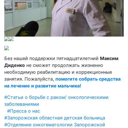
Без нашей поддержки пятнадцатилетний
Максим
Диденко
не сможет продолжать жизненно
необходимую реабилитацию и коррекционные
занятия. Пожалуйста,
помогите собрать средства
на лечение и развитие мальчика!
#Статьи о борьбе с раком/ онкологическими
заболеваниями
#Пресса о нас
#Запорожская областная детская больница
#Отделение онкогематологии Запорожской