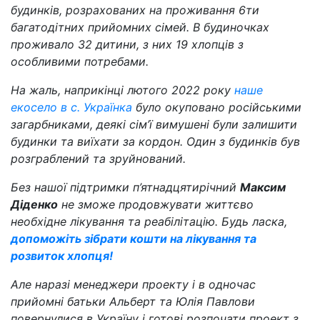
будинків, розрахованих на проживання 6ти
багатодітних прийомних сімей. В будиночках
проживало 32 дитини, з них 19 хлопців з
особливими потребами.
На жаль, наприкінці лютого 2022 року
наше
екосело в с. Українка
було окуповано російськими
загарбниками, деякі сім’ї вимушені були залишити
будинки та виїхати за кордон. Один з будинків був
розграблений та зруйнований.
Без нашої підтримки п’ятнадцятирічний
Максим
Діденко
не зможе продовжувати життєво
необхідне лікування та реабілітацію. Будь ласка,
допоможіть зібрати кошти на лікування та
розвиток хлопця!
Але наразі менеджери проекту і в одночас
прийомні батьки Альберт та Юлія Павлови
повернулися в Україну і готові розпочати проект з