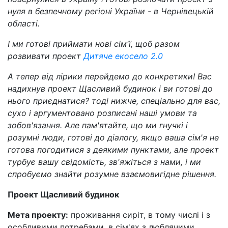
нуля в безпечному регіоні України - в Чернівецькій
області.
І ми готові приймати нові сім'ї, щоб разом
розвивати проект
Дитяче екосело 2.0
А тепер від лірики перейдемо до конкретики! Вас
надихнув проект Щасливий будинок і ви готові до
нього приєднатися? тоді нижче, спеціально для вас,
сухо і аргументовано розписані наші умови та
зобов'язання. Але пам'ятайте, що ми гнучкі і
розумні люди, готові до діалогу, якщо ваша сім'я не
готова погодитися з деякими пунктами, але проект
турбує вашу свідомість, зв'яжіться з нами, і ми
спробуємо знайти розумне взаємовигідне рішення.
Проект Щасливий будинок
Мета проекту:
проживання сиріт, в тому числі і з
особливими потребами, в сім'ях з люблячими