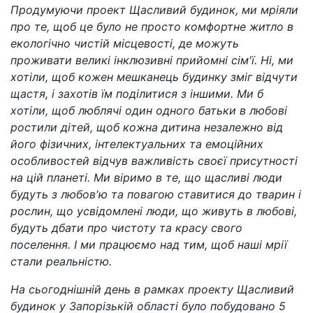
Продумуючи проект Щасливий будинок, ми мріяли
про те, щоб це було не просто комфортне житло в
екологічно чистій місцевості, де можуть
проживати великі інклюзивні прийомні сім'ї. Ні, ми
хотіли, щоб кожен мешканець будинку зміг відчути
щастя, і захотів їм поділитися з іншими. Ми б
хотіли, щоб люблячі один одного батьки в любові
ростили дітей, щоб кожна дитина незалежно від
його фізичних, інтелектуальних та емоційних
особливостей відчув важливість своєї присутності
на цій планеті. Ми віримо в те, що щасливі люди
будуть з любов'ю та повагою ставитися до тварин і
рослин, що усвідомлені люди, що живуть в любові,
будуть дбати про чистоту та красу свого
поселення. І ми працюємо над тим, щоб наші мрії
стали реальністю.
На сьогоднішній день в рамках проекту Щасливий
будинок у Запорізькій області було побудовано 5