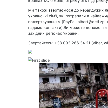
країнах ЄС біженці отримують підтримку
Ми також звертаємося до небайдужих лю
українські сім'ї, які потрапили в найва
пожертвуванням (PayPal: albert@deti.zp.
надамо контакти).Ви можете допомогти у
західних регіонах України.
Звертайтесь: +38 093 266 34 21 (viber, 