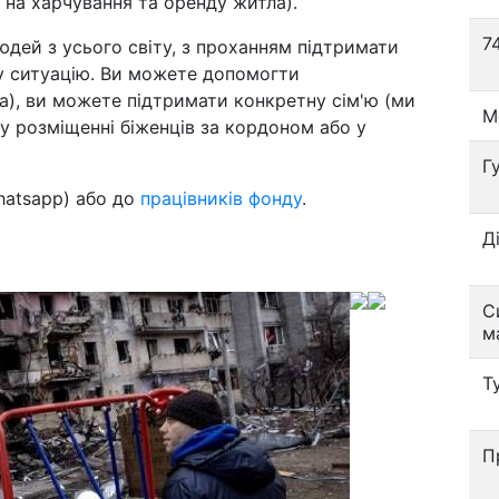
 на харчування та оренду житла).
7
дей з усього світу, з проханням підтримати
жчу ситуацію. Ви можете допомогти
ua), ви можете підтримати конкретну сім'ю (ми
М
 розміщенні біженців за кордоном або у
Г
whatsapp) або до
працівників фонду
.
Д
С
м
Т
П