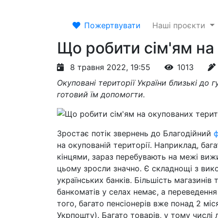
Пожертвувати
Наші проєкти
Що робити сім'ям на
8 травня 2022, 19:55
1013
Окуповані території України близькі до 
готовий їм допомогти.
Зростає потік звернень до Благодійний
ф
на окупованій території. Наприклад, багато
кінцями, зараз перебувають на межі вижи
цьому зросли значно. Є складнощі з вик
українських банків. Більшість магазинів 
банкоматів у селах немає, а переведення 
того, багато пенсіонерів вже понад 2 міс
Укрпошту). Багато товарів, у тому числі 