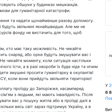
товують обшуки у будинках мешканців.
умови для гуманітарної катастрофи.
ення та надати щонайменше разову допомогу.
ї будуть звільнені якнайшвидше. Але ми не
есурсів фонду не вистачить для того, щоб
м, хто має таку можливість. Не чекайте
ить снаряд, або орки будуть змушувати вас і
п
Не чекайте моменту, коли ситуація настільки
чого їсти, а в разі хвороби їх буде ніде та нічим
удете змушені просити гуманітарку в окупантів!
СУ, коли вони прийдуть звільняти територію!
У
2
оплату проїзду до Запоріжжя, насамперед
6 
ім'ям з людьми, які мають інвалідність. Після
Пов
вати вас у пошуку житла або в проїзді далі в
скільки весь світ зараз підтримує Україну, а в
Вит