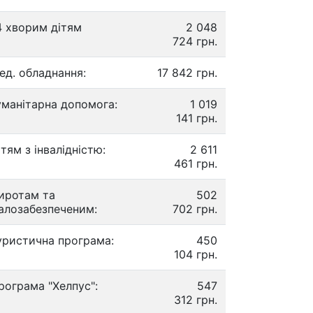
4 хворим дітям
2 048
724 грн.
ед. обладнання:
17 842 грн.
уманітарна допомога:
1 019
141 грн.
ітям з інвалідністю:
2 611
461 грн.
иротам та
502
алозабезпеченим:
702 грн.
уристична програма:
450
104 грн.
рограма "Хелпус":
547
312 грн.