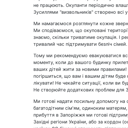
не працюють. Окупанти періодично влаш
Зусиллями "визвольників" створено всі 
Ми намагаємося розглянути кожне зверн
Ми сподіваємося, що окуповані територі
знаємо, скільки триватиме окупація. І р
тривалий час підтримувати безліч сімей.
Тому ми рекомендуємо евакуюватися всі
моменту, коли до вашого будинку прилет
ваших дітей жити за новими правилами! 
погіршиться, що вам і вашим дітям буде ні
лікувати! Не чекайте ситуації, коли ви б
Не створюйте додаткових проблем для З
Ми готові надати посильну допомогу на 
багатодітним сім'ям, одиноким матерям, с
прибуття в Запоріжжя ми готові підтриму
Західні регіони України, або за кордон (о