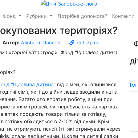
Фонд
Рубрики
Потрібна допомога?
Контакти
 окупованих територіях?
Автор:
Альберт Павлов
deti.zp.ua
гуманітарної катастрофи. Фонд "Щаслива дитина"
ді
онд "Щаслива дитина"
від сімей, які опинилися
Їм
дітні сім'ї, які і до війни ледве зводили кінці з
вання. Багато хто втратив роботу, а ціни при
ористанням грошей, які перебувають на картках
та аптек продають товари тільки за готівку,
в готівку обходиться в 7-10% від суми. Крім
яці не отримують пенсії (ті, які отримували через
ліків, стали дефіцитними. Школи та дитячі садки